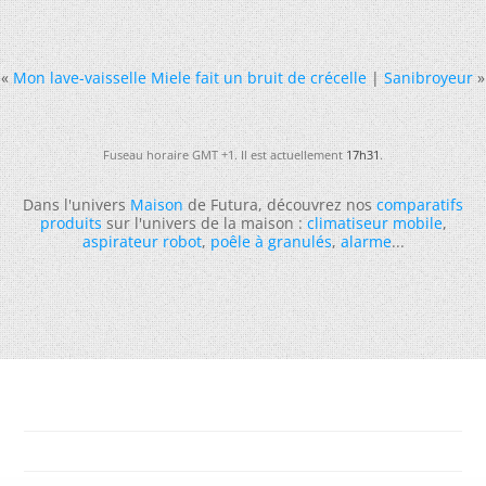
«
Mon lave-vaisselle Miele fait un bruit de crécelle
|
Sanibroyeur
»
Fuseau horaire GMT +1. Il est actuellement
17h31
.
Dans l'univers
Maison
de Futura, découvrez nos
comparatifs
produits
sur l'univers de la maison :
climatiseur mobile
,
aspirateur robot
,
poêle à granulés
,
alarme
...