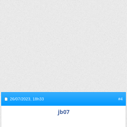
26/07/2023,
18h33
#4
jb07