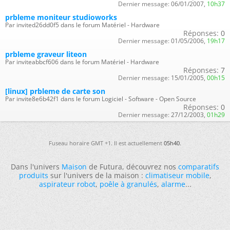
Dernier message:
06/01/2007,
10h37
prbleme moniteur studioworks
Par invited26dd0f5 dans le forum Matériel - Hardware
Réponses:
0
Dernier message:
01/05/2006,
19h17
prbleme graveur liteon
Par inviteabbcf606 dans le forum Matériel - Hardware
Réponses:
7
Dernier message:
15/01/2005,
00h15
[linux] prbleme de carte son
Par invite8e6b42f1 dans le forum Logiciel - Software - Open Source
Réponses:
0
Dernier message:
27/12/2003,
01h29
Fuseau horaire GMT +1. Il est actuellement
05h40
.
Dans l'univers
Maison
de Futura, découvrez nos
comparatifs
produits
sur l'univers de la maison :
climatiseur mobile
,
aspirateur robot
,
poêle à granulés
,
alarme
...