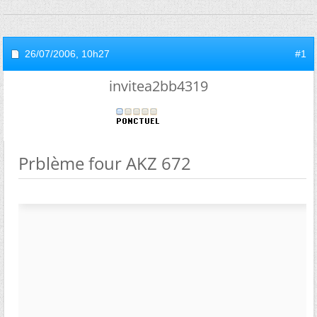
26/07/2006,
10h27
#1
invitea2bb4319
Prblème four AKZ 672