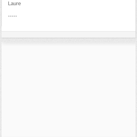
Laure
-----