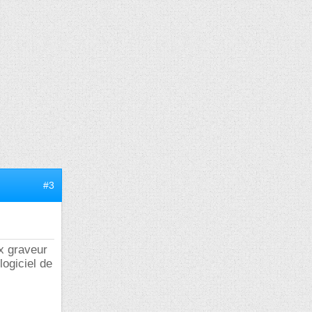
#3
ux graveur
logiciel de