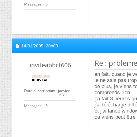
Messages
5
14/01/2005,
20h03
Re : prbleme
inviteabbcf606
en fait, quand je 
je ne sais pas tro
de plus, je viens t
Date d'inscription
janvier
comprends rien
1970
ça fait 3 heures qu
j'ai téléchargé di
Messages
5
et j'ai lancé windo
ça viens peut être