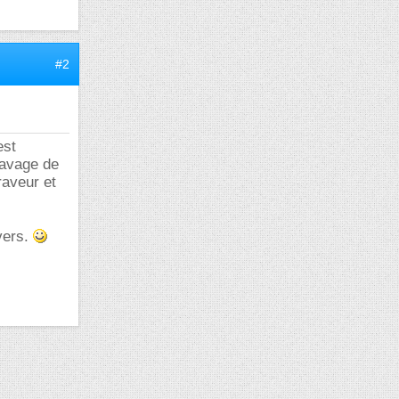
#2
est
ravage de
aveur et
vers.