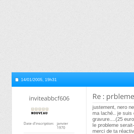
14/01/2005,
19h31
Re : prbleme
inviteabbcf606
justement, nero ne 
ma laché.. je suis
gravure....(25 eur
Date d'inscription
janvier
le probleme serait-
1970
merci de ta réactiv