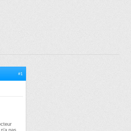
#1
ecteur
 n'a pas