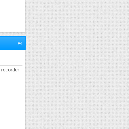
#4
e recorder