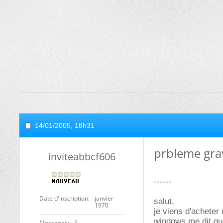
14/01/2005,
18h31
prbleme gra
inviteabbcf606
------
Date d'inscription
janvier
salut,
1970
je viens d'acheter
windows me dit que
Messages
5