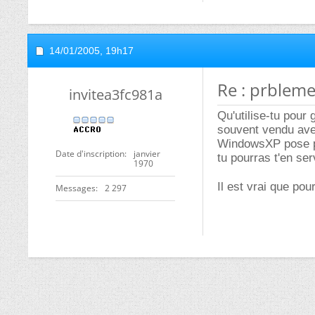
14/01/2005,
19h17
Re : prbleme
invitea3fc981a
Qu'utilise-tu pour 
souvent vendu avec
WindowsXP pose pr
Date d'inscription
janvier
tu pourras t'en se
1970
Il est vrai que po
Messages
2 297