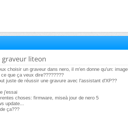
 graveur liteon
veux choisir un graveur dans nero, il m'en donne qu'un: imag
p ce que ça veux dire????????
out juste de réussir une gravure avec l'assistant d'XP??
e j'essai
fférentes choses: firmware, miseà jour de nero 5
ws update...
 de ça???