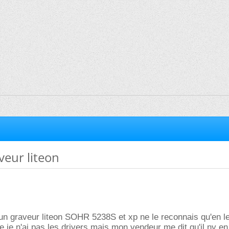
veur liteon
 un graveur liteon SOHR 5238S et xp ne le reconnais qu'en l
 je n'ai pas les drivers mais mon vendeur me dit qu'il ny en