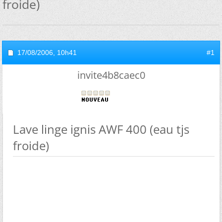
froide)
17/08/2006,
10h41
#1
invite4b8caec0
Lave linge ignis AWF 400 (eau tjs
froide)