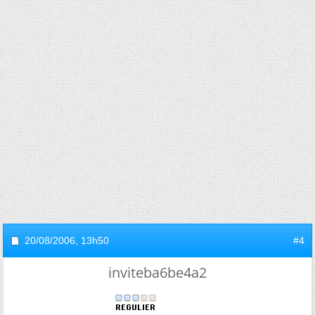
20/08/2006,
13h50
#4
inviteba6be4a2