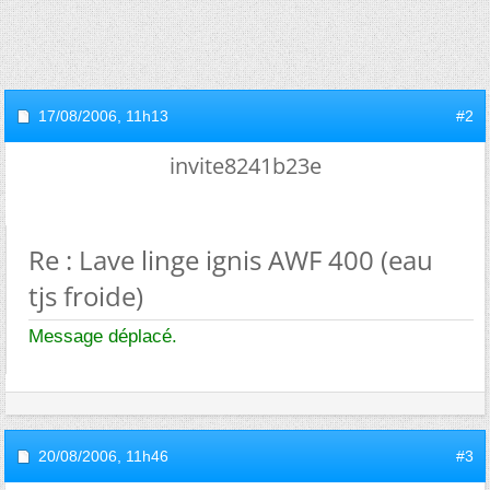
17/08/2006,
11h13
#2
invite8241b23e
Re : Lave linge ignis AWF 400 (eau
tjs froide)
Message déplacé.
20/08/2006,
11h46
#3