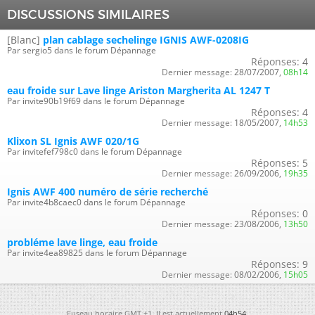
DISCUSSIONS SIMILAIRES
[Blanc]
plan cablage sechelinge IGNIS AWF-0208IG
Par sergio5 dans le forum Dépannage
Réponses:
4
Dernier message:
28/07/2007,
08h14
eau froide sur Lave linge Ariston Margherita AL 1247 T
Par invite90b19f69 dans le forum Dépannage
Réponses:
4
Dernier message:
18/05/2007,
14h53
Klixon SL Ignis AWF 020/1G
Par invitefef798c0 dans le forum Dépannage
Réponses:
5
Dernier message:
26/09/2006,
19h35
Ignis AWF 400 numéro de série recherché
Par invite4b8caec0 dans le forum Dépannage
Réponses:
0
Dernier message:
23/08/2006,
13h50
probléme lave linge, eau froide
Par invite4ea89825 dans le forum Dépannage
Réponses:
9
Dernier message:
08/02/2006,
15h05
Fuseau horaire GMT +1. Il est actuellement
04h54
.