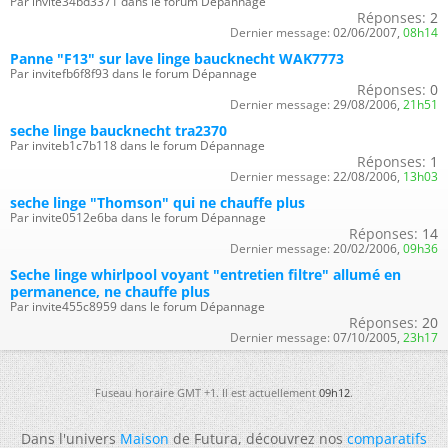
Par invite34bd3371 dans le forum Dépannage
Réponses:
2
Dernier message:
02/06/2007,
08h14
Panne "F13" sur lave linge baucknecht WAK7773
Par invitefb6f8f93 dans le forum Dépannage
Réponses:
0
Dernier message:
29/08/2006,
21h51
seche linge baucknecht tra2370
Par inviteb1c7b118 dans le forum Dépannage
Réponses:
1
Dernier message:
22/08/2006,
13h03
seche linge "Thomson" qui ne chauffe plus
Par invite0512e6ba dans le forum Dépannage
Réponses:
14
Dernier message:
20/02/2006,
09h36
Seche linge whirlpool voyant "entretien filtre" allumé en
permanence, ne chauffe plus
Par invite455c8959 dans le forum Dépannage
Réponses:
20
Dernier message:
07/10/2005,
23h17
Fuseau horaire GMT +1. Il est actuellement
09h12
.
Dans l'univers
Maison
de Futura, découvrez nos
comparatifs