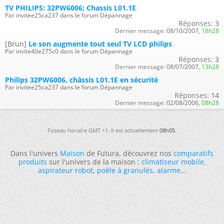
TV PHILIPS: 32PW6006; Chassis L01.1E
Par invitee25ca237 dans le forum Dépannage
Réponses:
3
Dernier message:
08/10/2007,
18h28
[Brun]
Le son augmente tout seul TV LCD philips
Par invite40e275c0 dans le forum Dépannage
Réponses:
3
Dernier message:
08/07/2007,
13h28
Philips 32PW6006, châssis L01.1E en sécurité
Par invitee25ca237 dans le forum Dépannage
Réponses:
14
Dernier message:
02/08/2006,
08h28
Fuseau horaire GMT +1. Il est actuellement
08h05
.
Dans l'univers
Maison
de Futura, découvrez nos
comparatifs
produits
sur l'univers de la maison :
climatiseur mobile
,
aspirateur robot
,
poêle à granulés
,
alarme
...