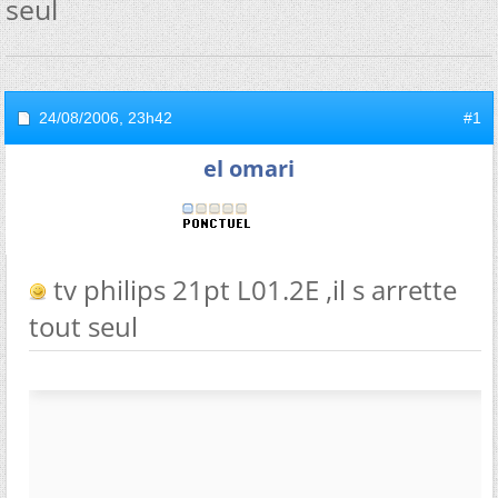
seul
24/08/2006,
23h42
#1
el omari
tv philips 21pt L01.2E ,il s arrette
tout seul