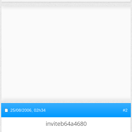
25/08/2006,
02h34
#2
inviteb64a4680