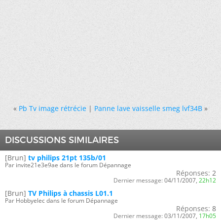
«
Pb Tv image rétrécie
|
Panne lave vaisselle smeg lvf34B
»
DISCUSSIONS SIMILAIRES
[Brun]
tv philips 21pt 135b/01
Par invite21e3e9ae dans le forum Dépannage
Réponses:
2
Dernier message:
04/11/2007,
22h12
[Brun]
TV Philips à chassis L01.1
Par Hobbyelec dans le forum Dépannage
Réponses:
8
Dernier message:
03/11/2007,
17h05