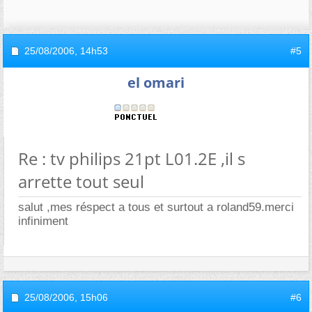
25/08/2006,
14h53
#5
el omari
Re : tv philips 21pt L01.2E ,il s
arrette tout seul
salut ,mes réspect a tous et surtout a roland59.merci
infiniment
25/08/2006,
15h06
#6