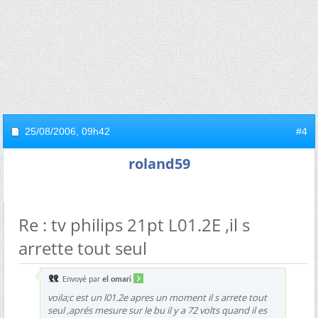
25/08/2006,
09h42
#4
roland59
Re : tv philips 21pt L01.2E ,il s
arrette tout seul
Envoyé par
el omari
voila;c est un l01.2e apres un moment il s arrete tout
seul ,aprés mesure sur le bu il y a 72 volts quand il es