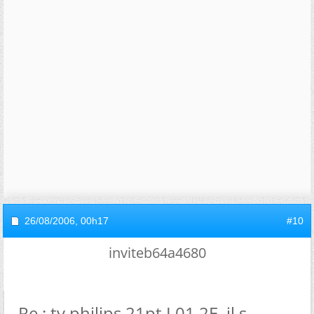
26/08/2006,
00h17
#10
inviteb64a4680
Re : tv philips 21pt L01.2E ,il s