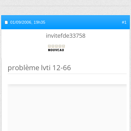
01/09/2006,
19h35
#1
invitefde33758
problème lvti 12-66