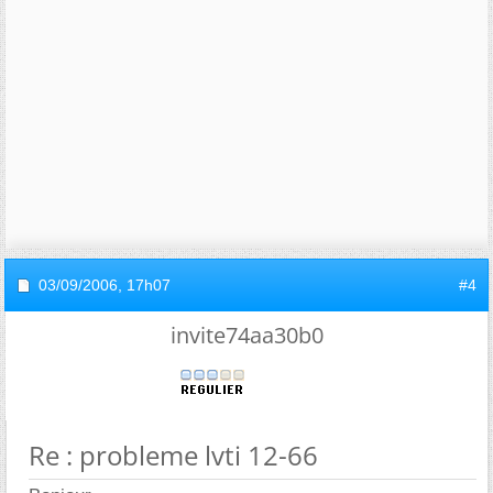
03/09/2006,
17h07
#4
invite74aa30b0
Re : probleme lvti 12-66