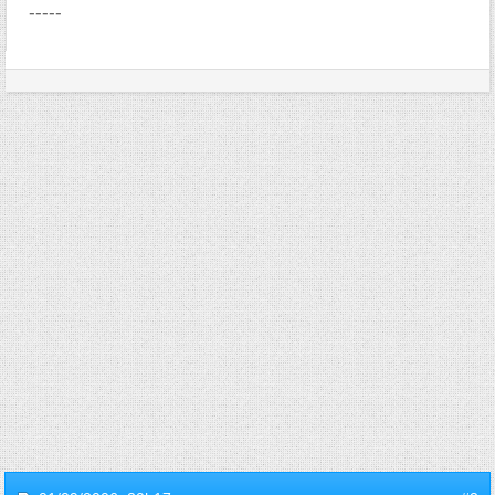
-----