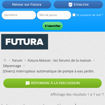
Retour sur Futura
S'inscrire

Se souvenir de moi ?
Forum
Futura-Maison : les forums de la maison
Dépannage
[Divers]
interrupteur automatique de pompe à eau jardin.

RÉPONDRE À LA DISCUSSION
Affichage des résultats 1 à 7 sur 7