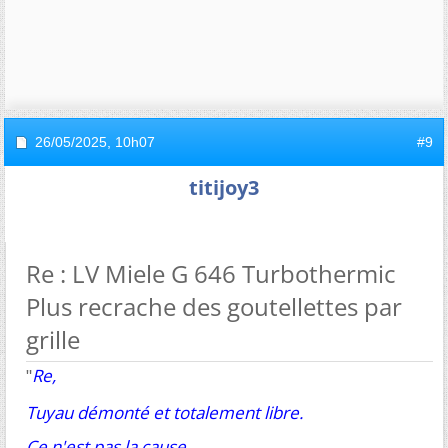
26/05/2025,
10h07
#9
titijoy3
Re : LV Miele G 646 Turbothermic
Plus recrache des goutellettes par
grille
Re,
"
Tuyau démonté et totalement libre.
Ce n'est pas la cause.