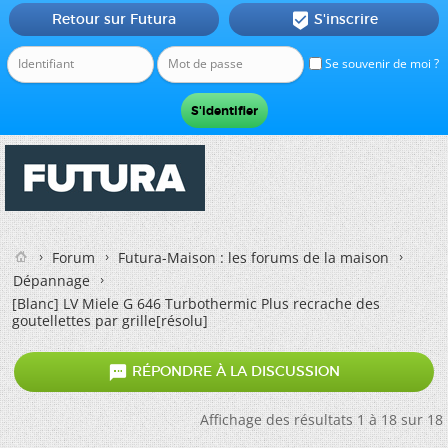
Retour sur Futura
S'inscrire

Se souvenir de moi ?
Forum
Futura-Maison : les forums de la maison
Dépannage
[Blanc]
LV Miele G 646 Turbothermic Plus recrache des
goutellettes par grille[résolu]

RÉPONDRE À LA DISCUSSION
Affichage des résultats 1 à 18 sur 18