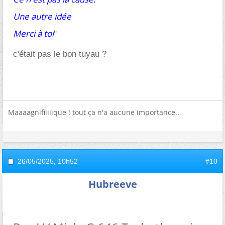
Une autre idée
Merci à toi
"
c'était pas le bon tuyau ?
Maaaagnifiiiiique ! tout ça n'a aucune importance..
26/05/2025,
10h52
#10
Hubreeve