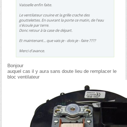
Vaisselle enfin faite.
Le ventilateur couine et la grille crache des
gouttelettes. En ouvrant la porte ce matin, de l'eau
s'écoule par terre.
Donc retour à la case de départ.
Et maintenant... que vais-je - dois-je - faire ????
Merci d'avance.
Bonjour
auquel cas il y aura sans doute lieu de remplacer le
bloc ventilateur