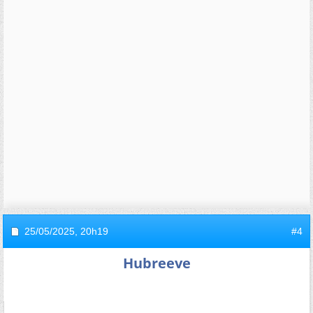
25/05/2025,
20h19
#4
Hubreeve