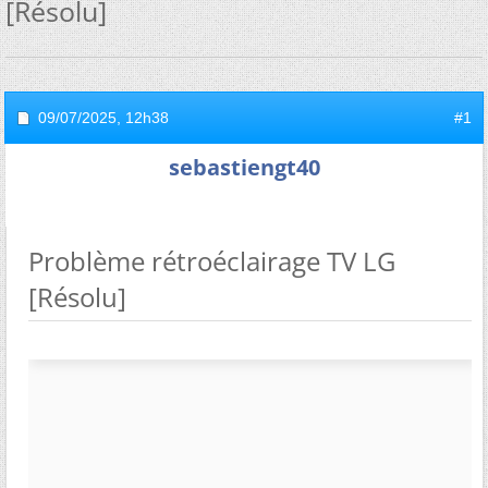
[Résolu]
09/07/2025,
12h38
#1
sebastiengt40
Problème rétroéclairage TV LG
[Résolu]