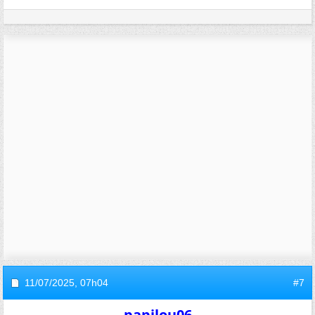
11/07/2025,
07h04
#7
papilou06