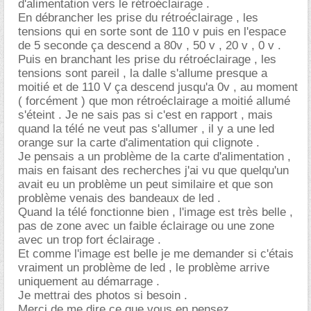
d'alimentation vers le rétroéclairage .
En débrancher les prise du rétroéclairage , les
tensions qui en sorte sont de 110 v puis en l'espace
de 5 seconde ça descend a 80v , 50 v , 20 v , 0 v .
Puis en branchant les prise du rétroéclairage , les
tensions sont pareil , la dalle s'allume presque a
moitié et de 110 V ça descend jusqu'a 0v , au moment
( forcément ) que mon rétroéclairage a moitié allumé
s'éteint . Je ne sais pas si c'est en rapport , mais
quand la télé ne veut pas s'allumer , il y a une led
orange sur la carte d'alimentation qui clignote .
Je pensais a un problème de la carte d'alimentation ,
mais en faisant des recherches j'ai vu que quelqu'un
avait eu un problème un peut similaire et que son
problème venais des bandeaux de led .
Quand la télé fonctionne bien , l'image est très belle ,
pas de zone avec un faible éclairage ou une zone
avec un trop fort éclairage .
Et comme l'image est belle je me demander si c'étais
vraiment un problème de led , le problème arrive
uniquement au démarrage .
Je mettrai des photos si besoin .
Merci de me dire ce que vous en pensez .