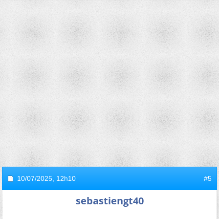
10/07/2025,
12h10
#5
sebastiengt40