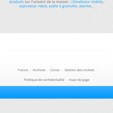
produits
sur l'univers de la maison :
climatiseur mobile
,
aspirateur robot
,
poêle à granulés
,
alarme
...
-
Futura
-
Archives
-
Conso
-
Gestion des cookies
-
Politique de confidentialité
-
Haut de page