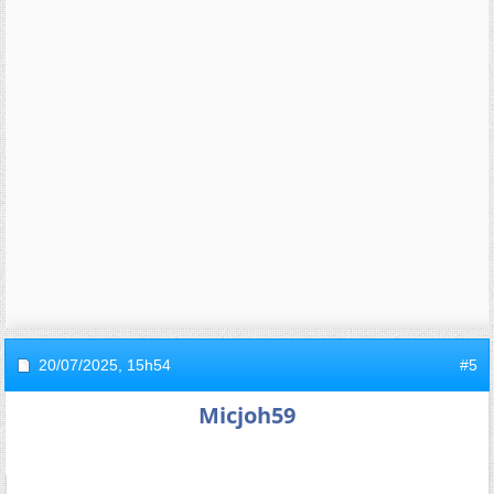
20/07/2025,
15h54
#5
Micjoh59