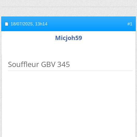
18/07/2025,
13h14
#1
Micjoh59
Souffleur GBV 345