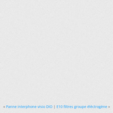
«
Panne interphone visio DIO
|
E10 filtres groupe éléctrogène
»