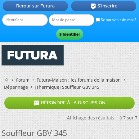
Retour sur Futura
S'inscrire

Se souvenir de moi ?
Forum
Futura-Maison : les forums de la maison
Dépannage
[Thermique]
Souffleur GBV 345

RÉPONDRE À LA DISCUSSION
Affichage des résultats 1 à 7 sur 7
Souffleur GBV 345