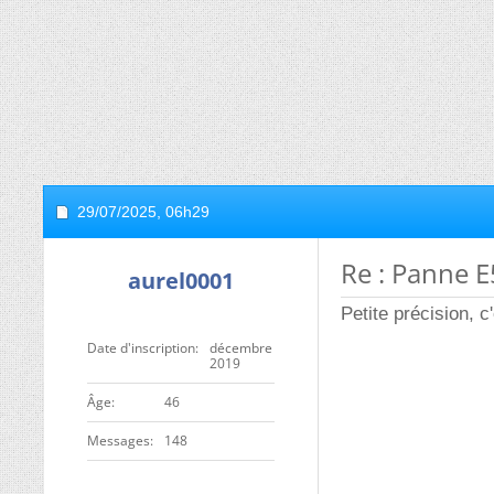
29/07/2025,
06h29
Re : Panne E
aurel0001
Petite précision, c
Date d'inscription
décembre
2019
ge
46
Messages
148