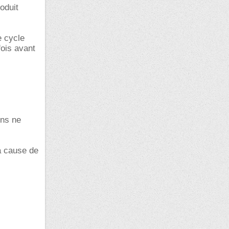
oduit
e cycle
fois avant
ens ne
a cause de