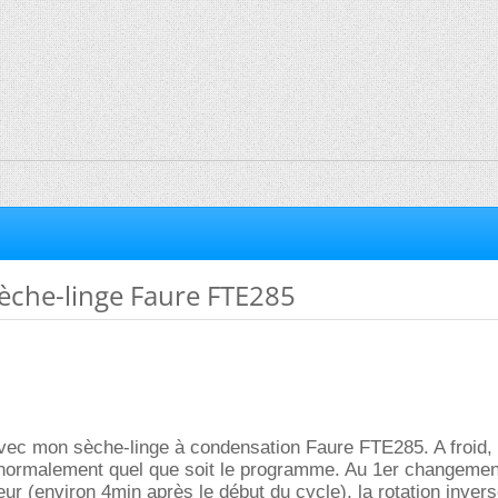
èche-linge Faure FTE285
vec mon sèche-linge à condensation Faure FTE285. A froid, 
ormalement quel que soit le programme. Au 1er changemen
eur (environ 4min après le début du cycle), la rotation inve