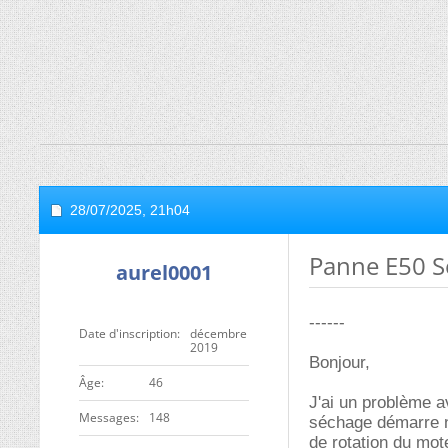
28/07/2025,
21h04
Panne E50 S
aurel0001
------
Date d'inscription
décembre
2019
Bonjour,
ge
46
J'ai un problème a
Messages
148
séchage démarre n
de rotation du mot