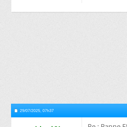
29/07/2025,
07h37
Re : Panne E