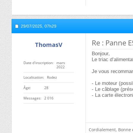
29/07/2025,
07h29
Re : Panne E
ThomasV
Bonjour,
Le triac d’alimenta
Date d'inscription
mars
2022
Je vous recommande
Localisation
Rodez
- Le moteur (poss
ge
28
- Le câblage (prés
- La carte électro
Messages
2 016
Cordialement, Bonne 