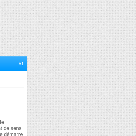
#1
le
t de sens
rse démarre