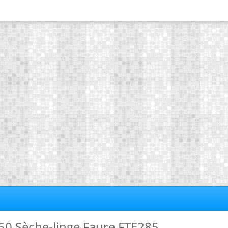
50 Sèche-linge Faure FTE285