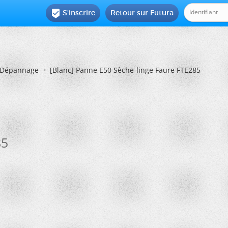
S'inscrire
Retour sur Futura

Dépannage
[Blanc]
Panne E50 Sèche-linge Faure FTE285
85