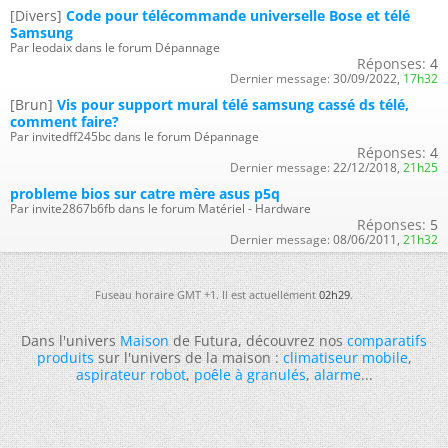
[Divers]
Code pour télécommande universelle Bose et télé
Samsung
Par leodaix dans le forum Dépannage
Réponses:
4
Dernier message:
30/09/2022,
17h32
[Brun]
Vis pour support mural télé samsung cassé ds télé,
comment faire?
Par invitedff245bc dans le forum Dépannage
Réponses:
4
Dernier message:
22/12/2018,
21h25
probleme bios sur catre mère asus p5q
Par invite2867b6fb dans le forum Matériel - Hardware
Réponses:
5
Dernier message:
08/06/2011,
21h32
Fuseau horaire GMT +1. Il est actuellement
02h29
.
Dans l'univers
Maison
de Futura, découvrez nos
comparatifs
produits
sur l'univers de la maison :
climatiseur mobile
,
aspirateur robot
,
poêle à granulés
,
alarme
...