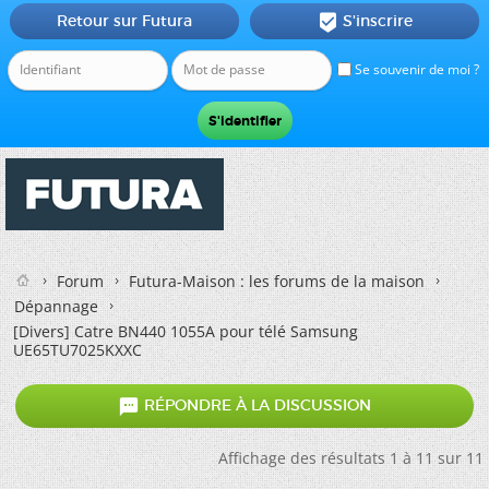
Retour sur Futura
S'inscrire

Se souvenir de moi ?
Forum
Futura-Maison : les forums de la maison
Dépannage
[Divers]
Catre BN440 1055A pour télé Samsung
UE65TU7025KXXC

RÉPONDRE À LA DISCUSSION
Affichage des résultats 1 à 11 sur 11