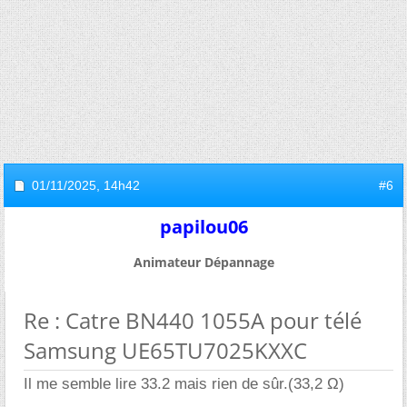
01/11/2025,
14h42
#6
papilou06
Animateur Dépannage
Re : Catre BN440 1055A pour télé
Samsung UE65TU7025KXXC
Il me semble lire 33.2 mais rien de sûr.(33,2 Ω)