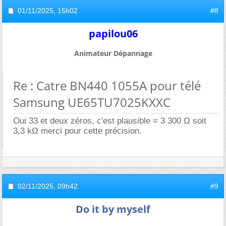
01/11/2025,
15h02
#8
papilou06
Animateur Dépannage
Re : Catre BN440 1055A pour télé
Samsung UE65TU7025KXXC
Oui 33 et deux zéros, c'est plausible = 3 300 Ω soit
3,3 kΩ merci pour cette précision.
02/11/2025,
09h42
#9
Do it by myself