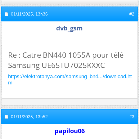
01/11/2025,
13h36
#2
dvb_gsm
Re : Catre BN440 1055A pour télé
Samsung UE65TU7025KXXC
https://elektrotanya.com/samsung_bn4.../download.ht
ml
01/11/2025,
13h52
#3
papilou06