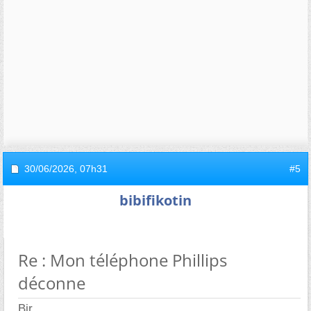
30/06/2026,
07h31
#5
bibifikotin
Re : Mon téléphone Phillips
déconne
Bjr,