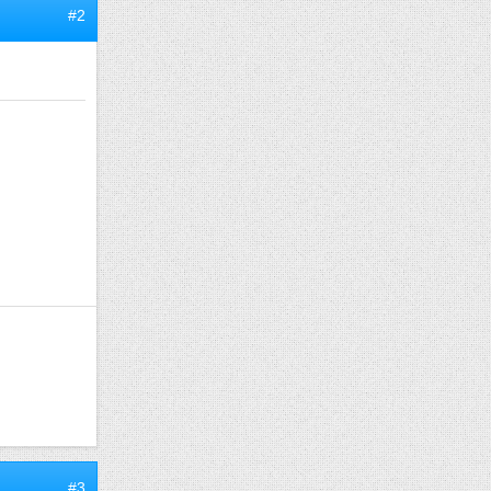
#2
#3