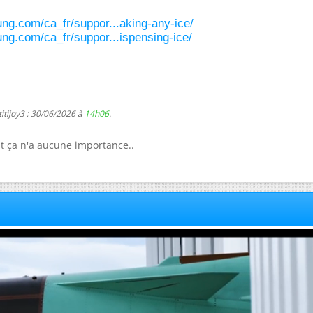
ng.com/ca_fr/suppor...aking-any-ice/
ng.com/ca_fr/suppor...ispensing-ice/
itijoy3 ; 30/06/2026 à
14h06
.
ut ça n'a aucune importance..