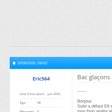
30/06/2026,
09h52
Bac glaçons
Eric564
------
Date d'inscription
juin 2026
Bonjour,
ge
48
Suite a défaut E8 
mon frigo américai
Messages
6