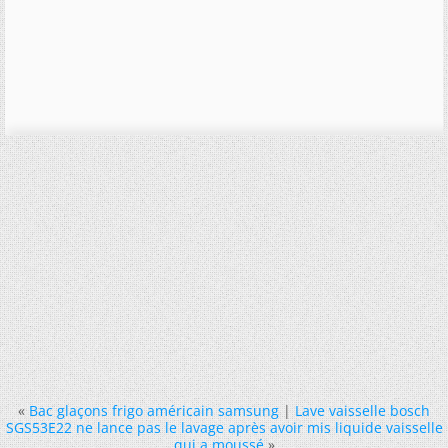
«
Bac glaçons frigo américain samsung
|
Lave vaisselle bosch
SGS53E22 ne lance pas le lavage après avoir mis liquide vaisselle
qui a moussé
»