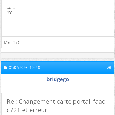
cdlt,
JY
M'enfin ?!
01/07/2026,
10h46
#6
bridgego
Re : Changement carte portail faac
c721 et erreur