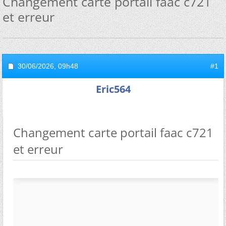
Changement carte portail faac c721
et erreur
30/06/2026,
09h48
#1
Eric564
Changement carte portail faac c721
et erreur