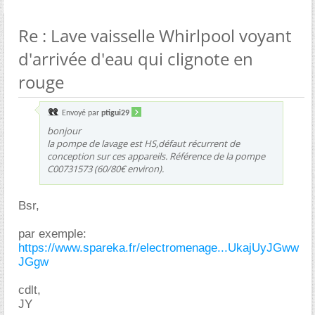
Re : Lave vaisselle Whirlpool voyant
d'arrivée d'eau qui clignote en
rouge
Envoyé par
ptigui29
bonjour
la pompe de lavage est HS,défaut récurrent de
conception sur ces appareils. Référence de la pompe
C00731573 (60/80€ environ).
Bsr,
par exemple:
https://www.spareka.fr/electromenage...UkajUyJGww
JGgw
cdlt,
JY