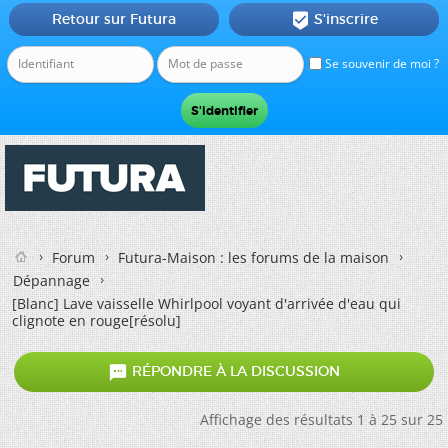
Retour sur Futura
S'inscrire

Se souvenir de moi ?
Forum
Futura-Maison : les forums de la maison
Dépannage
[Blanc]
Lave vaisselle Whirlpool voyant d'arrivée d'eau qui
clignote en rouge[résolu]

RÉPONDRE À LA DISCUSSION
Affichage des résultats 1 à 25 sur 25