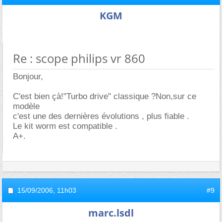
KGM
Re : scope philips vr 860
Bonjour,
C'est bien çà!"Turbo drive" classique ?Non,sur ce
modèle
c'est une des dernières évolutions , plus fiable .
Le kit worm est compatible .
A+.
15/09/2006,
11h03
#9
marc.lsdl