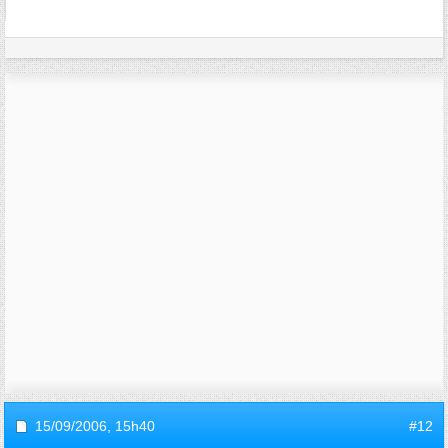
15/09/2006,
15h40
#12