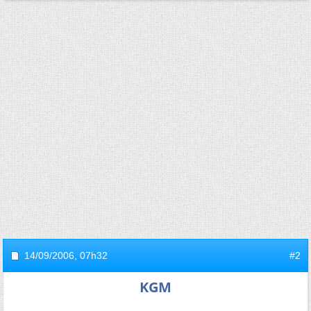
14/09/2006,
07h32
#2
KGM