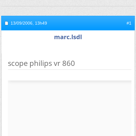
13/09/2006,
13h49
#1
marc.lsdl
scope philips vr 860