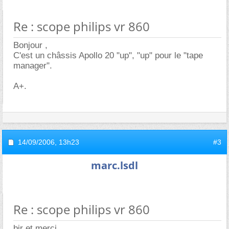
Re : scope philips vr 860
Bonjour ,
C'est un châssis Apollo 20 "up", "up" pour le "tape
manager".
A+.
14/09/2006,
13h23
#3
marc.lsdl
Re : scope philips vr 860
bjr et merci