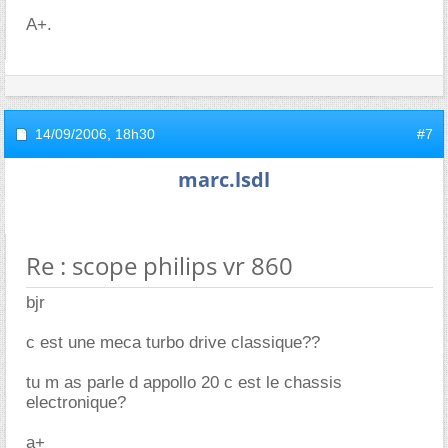
A+.
14/09/2006,
18h30
#7
marc.lsdl
Re : scope philips vr 860
bjr
c est une meca turbo drive classique??
tu m as parle d appollo 20 c est le chassis
electronique?
a+