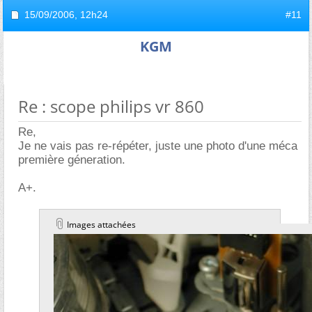
15/09/2006,
12h24
#11
KGM
Re : scope philips vr 860
Re,
Je ne vais pas re-répéter, juste une photo d'une méca
première géneration.
A+.
Images attachées