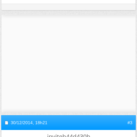
30/12/2014,
18h21
#3
inviteb44d430b