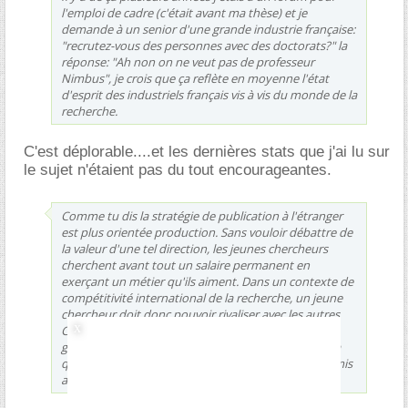
l'emploi de cadre (c'était avant ma thèse) et je
demande à un senior d'une grande industrie française:
"recrutez-vous des personnes avec des doctorats?" la
réponse: "Ah non on ne veut pas de professeur
Nimbus", je crois que ça reflète en moyenne l'état
d'esprit des industriels français vis à vis du monde de la
recherche.
C'est déplorable....et les dernières stats que j'ai lu sur
le sujet n'étaient pas du tout encourageantes.
Comme tu dis la stratégie de publication à l'étranger
est plus orientée production. Sans vouloir débattre de
la valeur d'une tel direction, les jeunes chercheurs
cherchent avant tout un salaire permanent en
exerçant un métier qu'ils aiment. Dans un contexte de
compétitivité international de la recherche, un jeune
chercheur doit donc pouvoir rivaliser avec les autres
CVs, difficile si on ne suit pas les même objectifs. Le
gouvernement essaie de faire des changements, ma
question est, sont-ils les bons ? Les efforts sont-ils mis
au bon endroit ?