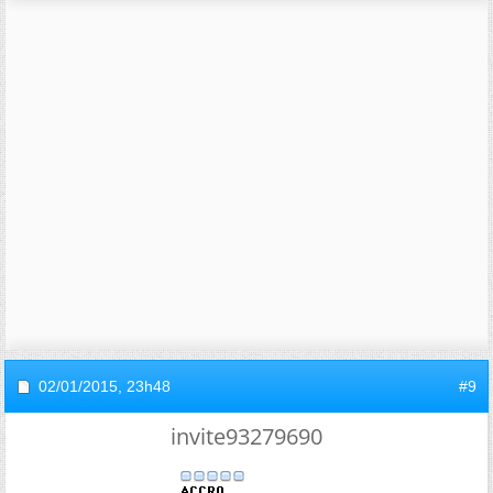
02/01/2015,
23h48
#9
invite93279690