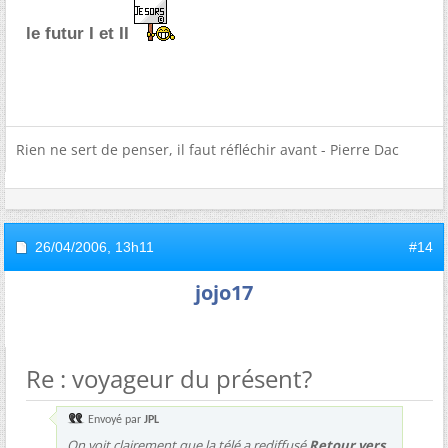
le futur I et II
Rien ne sert de penser, il faut réfléchir avant - Pierre Dac
26/04/2006,
13h11
#14
jojo17
Re : voyageur du présent?
Envoyé par
JPL
On voit clairement que la télé a rediffusé
Retour vers