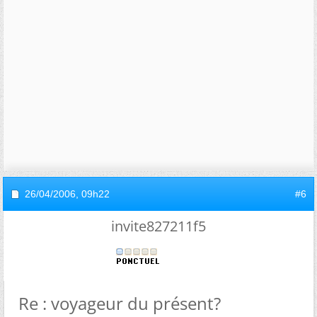
26/04/2006,
09h22
#6
invite827211f5
Re : voyageur du présent?