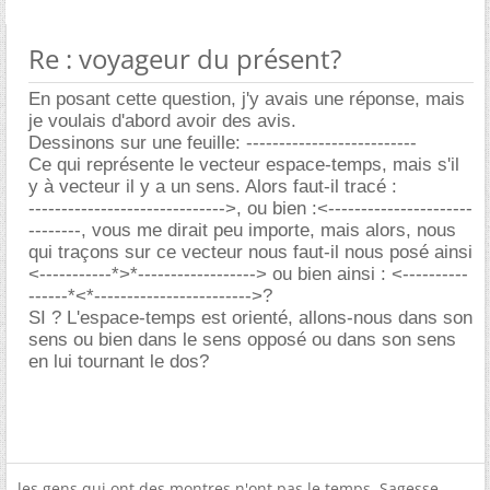
Re : voyageur du présent?
En posant cette question, j'y avais une réponse, mais
je voulais d'abord avoir des avis.
Dessinons sur une feuille: --------------------------
Ce qui représente le vecteur espace-temps, mais s'il
y à vecteur il y a un sens. Alors faut-il tracé :
------------------------------>, ou bien :<----------------------
--------, vous me dirait peu importe, mais alors, nous
qui traçons sur ce vecteur nous faut-il nous posé ainsi
<-----------*>*------------------> ou bien ainsi : <----------
------*<*------------------------>?
SI ? L'espace-temps est orienté, allons-nous dans son
sens ou bien dans le sens opposé ou dans son sens
en lui tournant le dos?
les gens qui ont des montres n'ont pas le temps. Sagesse