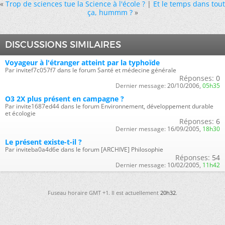
«
Trop de sciences tue la Science à l'école ?
|
Et le temps dans tout
ça, hummm ?
»
DISCUSSIONS SIMILAIRES
Voyageur à l'étranger atteint par la typhoïde
Par invitef7c057f7 dans le forum Santé et médecine générale
Réponses:
0
Dernier message:
20/10/2006,
05h35
O3 2X plus présent en campagne ?
Par invite1687ed44 dans le forum Environnement, développement durable
et écologie
Réponses:
6
Dernier message:
16/09/2005,
18h30
Le présent existe-t-il ?
Par inviteba0a4d6e dans le forum [ARCHIVE] Philosophie
Réponses:
54
Dernier message:
10/02/2005,
11h42
Fuseau horaire GMT +1. Il est actuellement
20h32
.