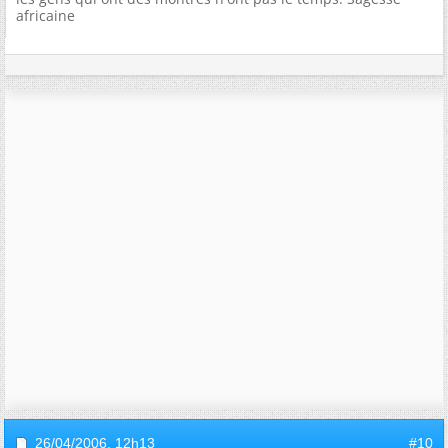
africaine
26/04/2006,
12h13
#10