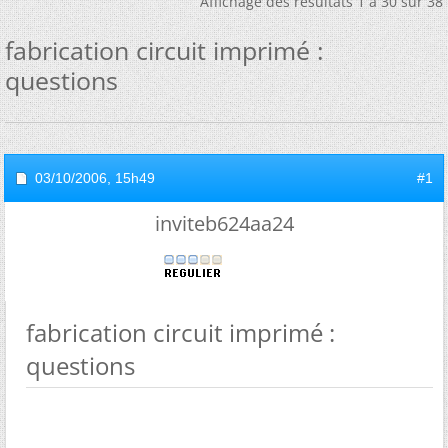
Affichage des résultats 1 à 30 sur 38
fabrication circuit imprimé :
questions
03/10/2006,
15h49
#1
inviteb624aa24
fabrication circuit imprimé :
questions