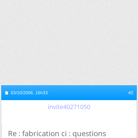
03/10/2006,
16h33
#2
invite40271050
Re : fabrication ci : questions