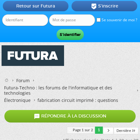
Retour sur Futura
S'inscrire

Se souvenir de moi ?
Forum
Futura-Techno : les forums de l'informatique et des
technologies
Électronique
fabrication circuit imprimé : questions

RÉPONDRE À LA DISCUSSION
Page 1 sur 2
1
Dernière