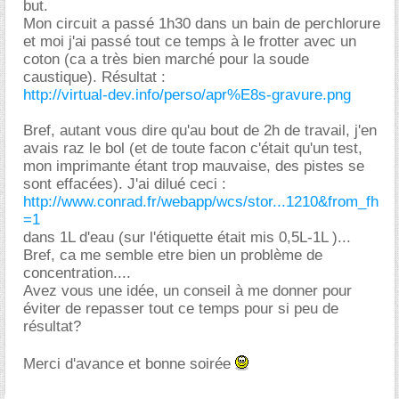
but.
Mon circuit a passé 1h30 dans un bain de perchlorure
et moi j'ai passé tout ce temps à le frotter avec un
coton (ca a très bien marché pour la soude
caustique). Résultat :
http://virtual-dev.info/perso/apr%E8s-gravure.png
Bref, autant vous dire qu'au bout de 2h de travail, j'en
avais raz le bol (et de toute facon c'était qu'un test,
mon imprimante étant trop mauvaise, des pistes se
sont effacées). J'ai dilué ceci :
http://www.conrad.fr/webapp/wcs/stor...1210&from_fh
=1
dans 1L d'eau (sur l'étiquette était mis 0,5L-1L )...
Bref, ca me semble etre bien un problème de
concentration....
Avez vous une idée, un conseil à me donner pour
éviter de repasser tout ce temps pour si peu de
résultat?
Merci d'avance et bonne soirée