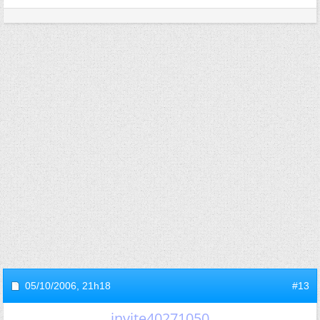
05/10/2006,
21h18
#13
invite40271050