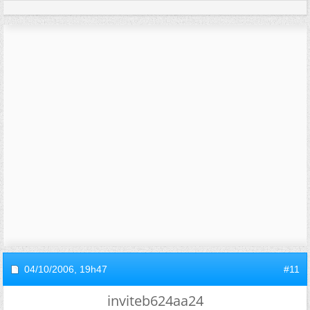
04/10/2006,
19h47
#11
inviteb624aa24