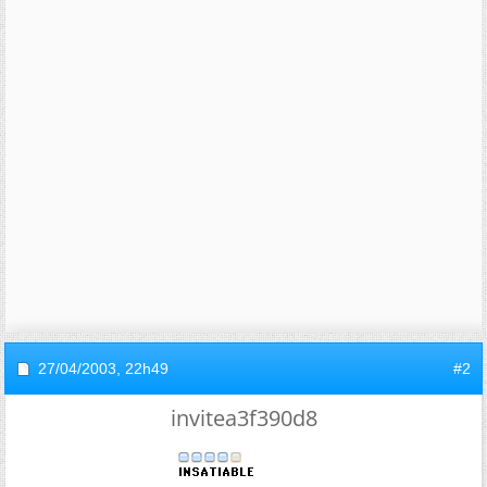
27/04/2003,
22h49
#2
invitea3f390d8