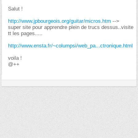
Salut !
http://www.jpbourgeois.org/guitar/micros.htm
-->
super site pour apprendre plein de trucs dessus..visite
tt les pages.....
http://www.ensta.fr/~columpsi/web_pa...ctronique.html
voila !
@++