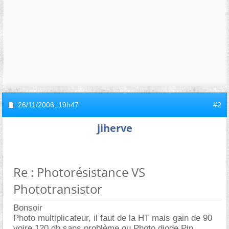
26/11/2006,
19h47
#2
jiherve
Re : Photorésistance VS
Phototransistor
Bonsoir
Photo multiplicateur, il faut de la HT mais gain de 90
voire 120 db sans problème ou Photo diode Pin.