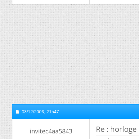
03/12/2006,
21h47
Re : horloge 
invitec4aa5843