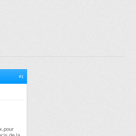
#1
x,pour
cis de la