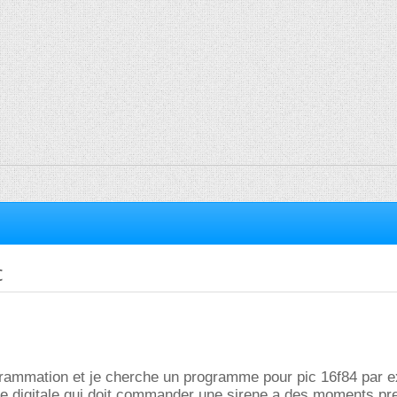
c
grammation et je cherche un programme pour pic 16f84 par e
ge digitale qui doit commander une sirene a des moments pre