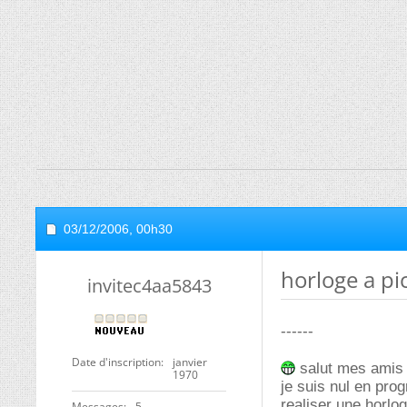
03/12/2006,
00h30
horloge a pi
invitec4aa5843
------
Date d'inscription
janvier
salut mes amis
1970
je suis nul en pro
realiser une horlo
Messages
5