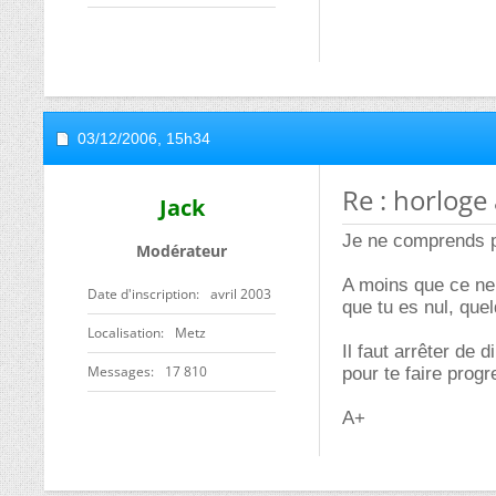
03/12/2006,
15h34
Re : horloge 
Jack
Je ne comprends pa
Modérateur
A moins que ce ne s
Date d'inscription
avril 2003
que tu es nul, quel
Localisation
Metz
Il faut arrêter de 
Messages
17 810
pour te faire progr
A+