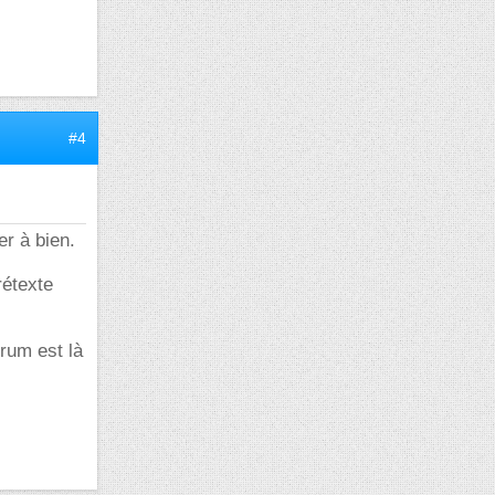
#4
r à bien.
rétexte
orum est là