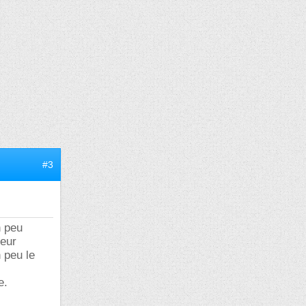
#3
n peu
leur
 peu le
e.