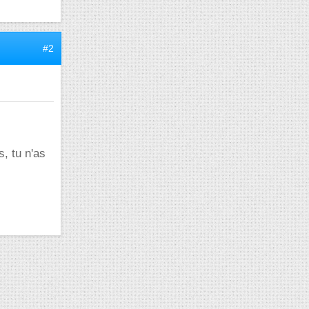
#2
, tu n'as