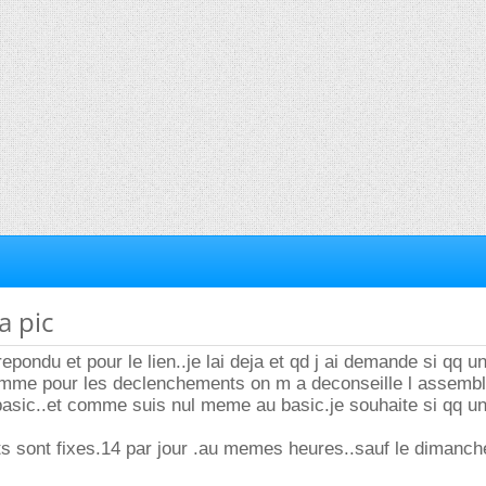
a pic
epondu et pour le lien..je lai deja et qd j ai demande si qq u
amme pour les declenchements on m a deconseille l assemb
 basic..et comme suis nul meme au basic.je souhaite si qq un
.
s sont fixes.14 par jour .au memes heures..sauf le dimanch