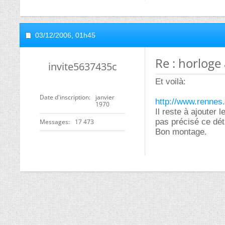
03/12/2006,
01h45
Re : horloge 
invite5637435c
Et voilà:
Date d'inscription
janvier
http://www.rennes.s
1970
Il reste à ajouter
pas précisé ce déta
Messages
17 473
Bon montage.