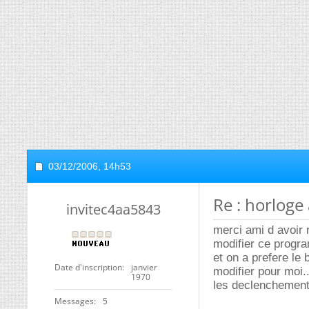
03/12/2006,
14h53
Re : horloge 
invitec4aa5843
merci ami d avoir r
modifier ce progr
et on a prefere le
Date d'inscription
janvier
modifier pour moi.
1970
les declenchement
Messages
5