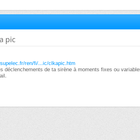
a pic
upelec.fr/ren/fi/...ic/clkapic.htm
 les déclenchements de ta sirène à moments fixes ou variables
il.