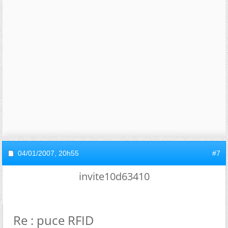
04/01/2007,
20h55
#7
invite10d63410
Re : puce RFID