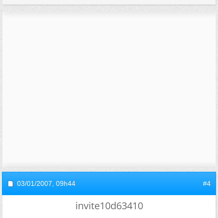
03/01/2007,
09h44
#4
invite10d63410