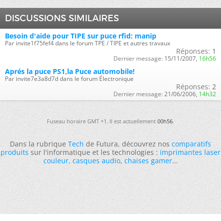
DISCUSSIONS SIMILAIRES
Besoin d'aide pour TIPE sur puce rfid: manip
Par invite1f75fef4 dans le forum TPE / TIPE et autres travaux
Réponses:
1
Dernier message:
15/11/2007,
16h56
Aprés la puce PS1,la Puce automobile!
Par invite7e3a8d7d dans le forum Électronique
Réponses:
2
Dernier message:
21/06/2006,
14h32
Fuseau horaire GMT +1. Il est actuellement
00h56
.
Dans la rubrique
Tech
de Futura, découvrez nos
comparatifs
produits
sur l'informatique et les technologies :
imprimantes laser
couleur
,
casques audio
,
chaises gamer
...