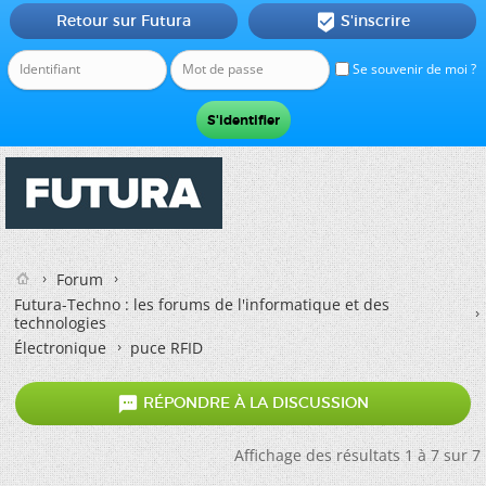
Retour sur Futura
S'inscrire

Se souvenir de moi ?
Forum
Futura-Techno : les forums de l'informatique et des
technologies
Électronique
puce RFID

RÉPONDRE À LA DISCUSSION
Affichage des résultats 1 à 7 sur 7