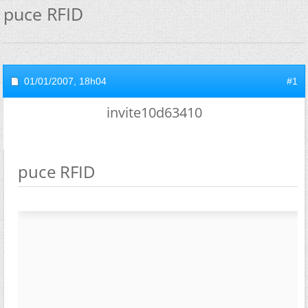
puce RFID
01/01/2007,
18h04
#1
invite10d63410
puce RFID