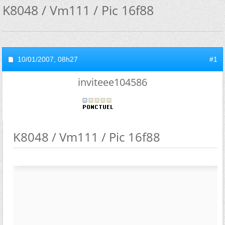
K8048 / Vm111 / Pic 16f88
10/01/2007,
08h27
#1
inviteee104586
K8048 / Vm111 / Pic 16f88