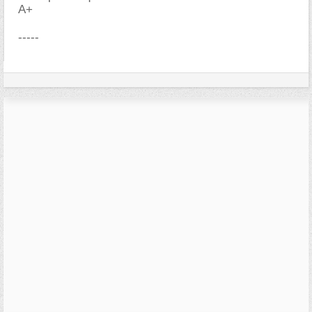
A+
-----