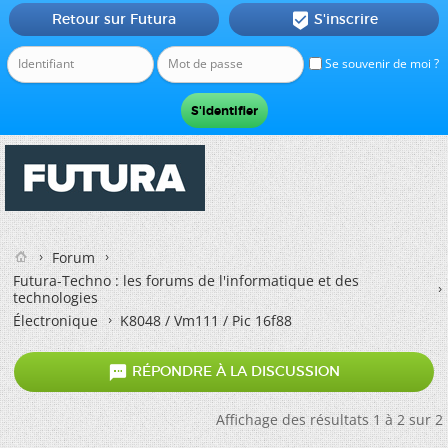
Retour sur Futura
S'inscrire

Se souvenir de moi ?
Forum
Futura-Techno : les forums de l'informatique et des
technologies
Électronique
K8048 / Vm111 / Pic 16f88

RÉPONDRE À LA DISCUSSION
Affichage des résultats 1 à 2 sur 2