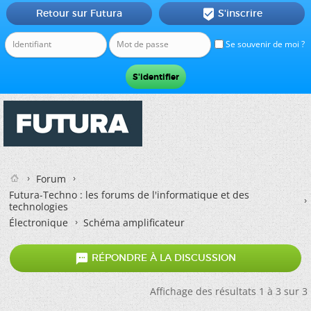
Retour sur Futura
S'inscrire

Se souvenir de moi ?
Forum
Futura-Techno : les forums de l'informatique et des
technologies
Électronique
Schéma amplificateur

RÉPONDRE À LA DISCUSSION
Affichage des résultats 1 à 3 sur 3