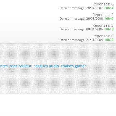
Réponses:
0
Dernier message:
28/04/2007,
20h54
Réponses:
2
Dernier message:
26/03/2006,
16h46
Réponses:
3
Dernier message:
08/01/2006,
10h18
Réponses:
0
Dernier message:
21/11/2004,
16h00
ntes laser couleur
,
casques audio
,
chaises gamer
...