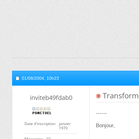
01/08/2004,
10h23
Transform
inviteb49fdab0
------
Date d'inscription
janvier
Bonjour,
1970
Messages
10