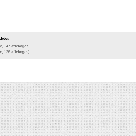
chées
o, 147 affichages)
o, 128 affichages)