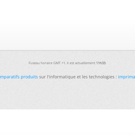
Fuseau horaire GMT +1. Il est actuellement
11h33
.
mparatifs produits
sur l'informatique et les technologies :
imprima