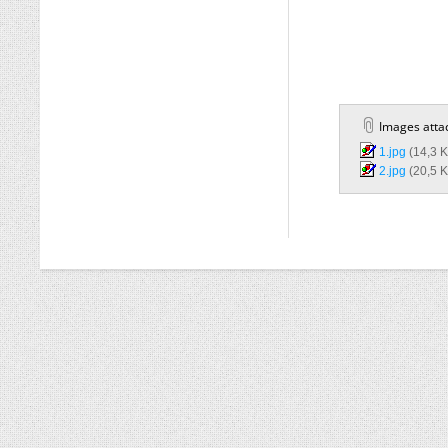
Images atta
1.jpg‎
(14,3 K
2.jpg‎
(20,5 K