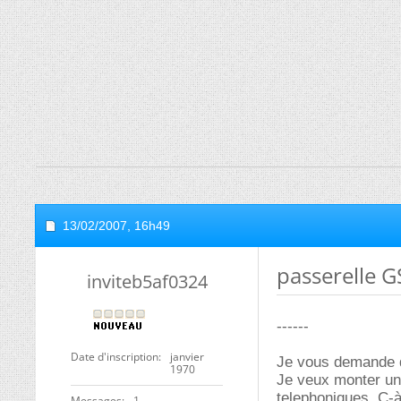
13/02/2007,
16h49
passerelle G
inviteb5af0324
------
Date d'inscription
janvier
Je vous demande de
1970
Je veux monter une
telephoniques. C-à
Messages
1