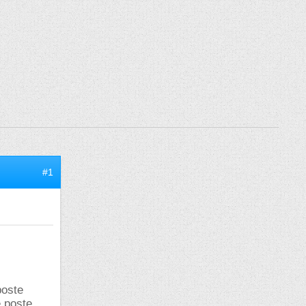
#1
poste
e poste