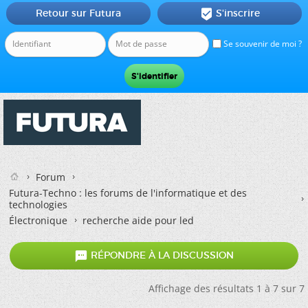
Retour sur Futura
S'inscrire

Se souvenir de moi ?
Forum
Futura-Techno : les forums de l'informatique et des
technologies
Électronique
recherche aide pour led

RÉPONDRE À LA DISCUSSION
Affichage des résultats 1 à 7 sur 7