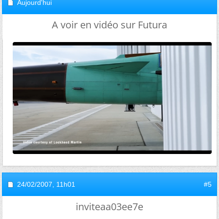
Aujourd'hui
A voir en vidéo sur Futura
24/02/2007,
11h01
#5
inviteaa03ee7e