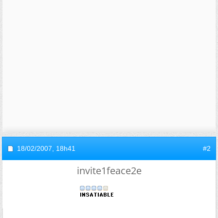
18/02/2007,
18h41
#2
invite1feace2e