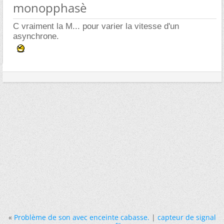
monopphasè
C vraiment la M... pour varier la vitesse d'un
asynchrone.
«
Problème de son avec enceinte cabasse.
|
capteur de signal