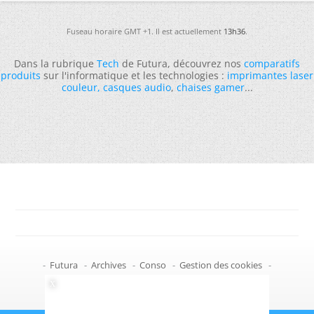
Fuseau horaire GMT +1. Il est actuellement
13h36
.
Dans la rubrique
Tech
de Futura, découvrez nos
comparatifs
produits
sur l'informatique et les technologies :
imprimantes laser
couleur
,
casques audio
,
chaises gamer
...
-
Futura
-
Archives
-
Conso
-
Gestion des cookies
-
Politique de confidentialité
-
Haut de page