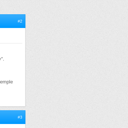
#2
y".
xemple
#3