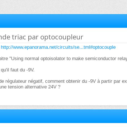
de triac par optocoupleur
:
http://www.epanorama.net/circuits/se...tml#optocouple
hapitre "Using normal optoisolator to make semiconductor rela
qu'il faut du -9V.
e régulateur négatif, comment obtenir du -9V à partir par e
'une tension alternative 24V ?