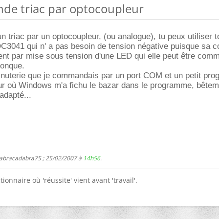
de triac par optocoupleur
triac par un optocoupleur, (ou analogue), tu peux utiliser t
3041 qui n' a pas besoin de tension négative puisque sa
ment par mise sous tension d'une LED qui elle peut être com
conque.
minuterie que je commandais par un port COM et un petit pr
ur où Windows m'a fichu le bazar dans le programme, bête
 adapté...
 abracadabra75 ; 25/02/2007 à
14h56
.
tionnaire où 'réussite' vient avant 'travail'.