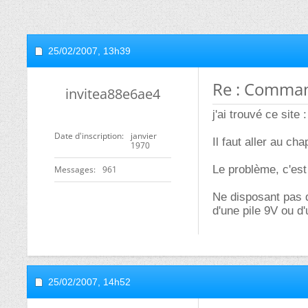
25/02/2007,
13h39
Re : Comman
invitea88e6ae4
j'ai trouvé ce site 
Date d'inscription
janvier
Il faut aller au c
1970
Le problème, c'est 
Messages
961
Ne disposant pas d
d'une pile 9V ou d
25/02/2007,
14h52