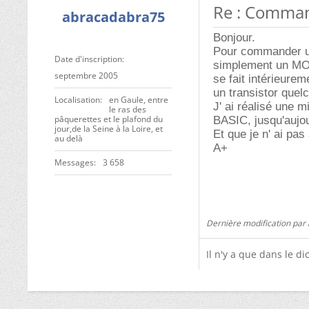
Re : Comman
abracadabra75
Bonjour.
Pour commander un 
Date d'inscription
simplement un MOC
septembre 2005
se fait intérieure
un transistor quel
Localisation
en Gaule, entre
J' ai réalisé une 
le ras des
pâquerettes et le plafond du
BASIC, jusqu'aujo
jour,de la Seine à la Loire, et
Et que je n' ai pas
au delà
A+
Messages
3 658
Dernière modification par
Il n'y a que dans le dic