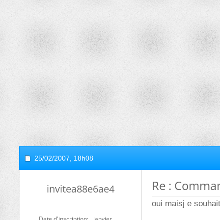
25/02/2007,
18h08
Re : Comman
invitea88e6ae4
oui maisj e souhait
Date d'inscription
janvier