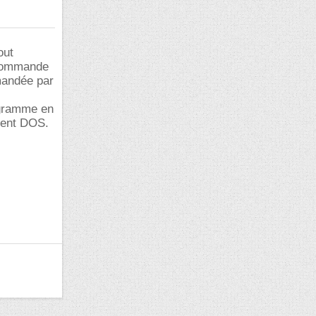
out
 commande
mandée par
ogramme en
ment DOS.