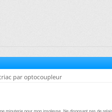
iac par optocoupleur
une minuterie pour mon insoleuse. Ne disposant pas de relais