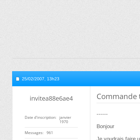
25/02/2007,
13h23
Commande tr
invitea88e6ae4
------
Date d'inscription
janvier
1970
Bonjour
Messages
961
Je voudrais faire 