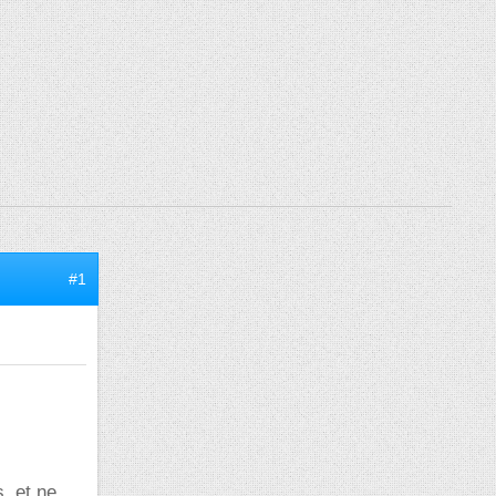
#1
, et ne