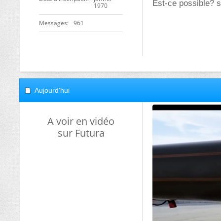
Est-ce possible? s
1970
Messages
961
Aujourd'hui
A voir en vidéo
sur Futura