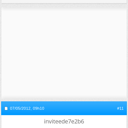
07/05/2012,
09h10
#11
inviteede7e2b6