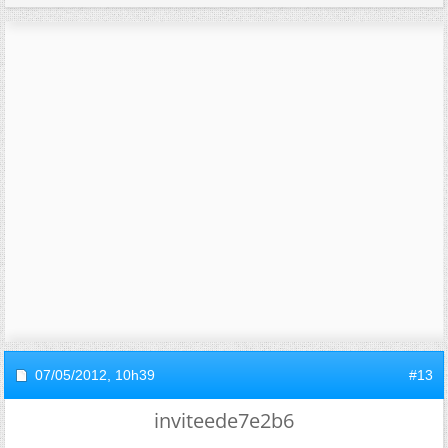
07/05/2012,
10h39
#13
inviteede7e2b6