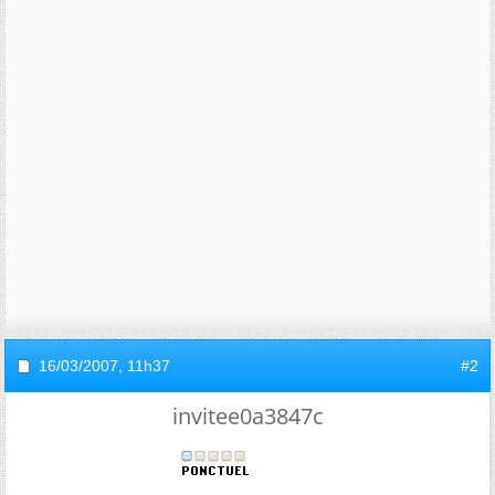
16/03/2007,
11h37
#2
invitee0a3847c