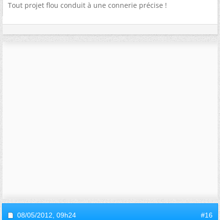
Tout projet flou conduit à une connerie précise !
08/05/2012,
09h24
#16