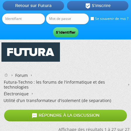
Retour sur Futura
S'inscrire

Se souvenir de moi ?
Forum
Futura-Techno : les forums de l'informatique et des
technologies
Électronique
Utilité d'un transformateur d'isolement (de separation)

RÉPONDRE À LA DISCUSSION
Affichage des résultats 1 à 27 sur 27