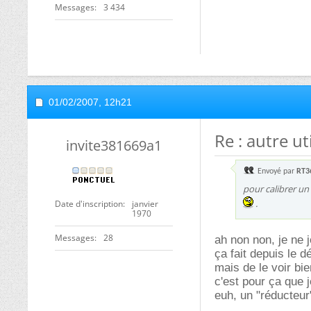
Messages
3 434
01/02/2007,
12h21
Re : autre ut
invite381669a1
Envoyé par
RT3
pour calibrer un 
.
Date d'inscription
janvier
1970
Messages
28
ah non non, je ne j
ça fait depuis le d
mais de le voir bi
c'est pour ça que 
euh, un "réducteur