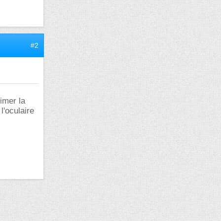
#2
imer la
l'oculaire