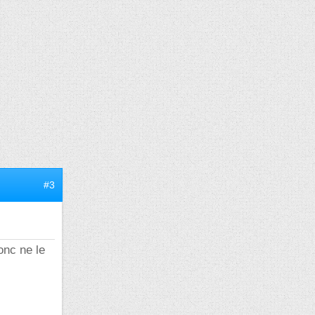
#3
onc ne le