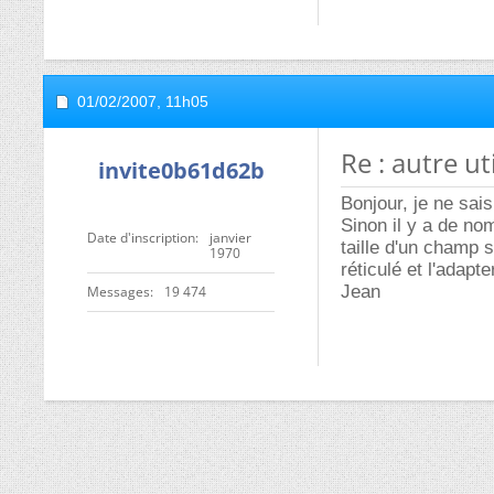
01/02/2007,
11h05
Re : autre ut
invite0b61d62b
Bonjour, je ne sais
Sinon il y a de no
Date d'inscription
janvier
taille d'un champ s
1970
réticulé et l'adapt
Jean
Messages
19 474