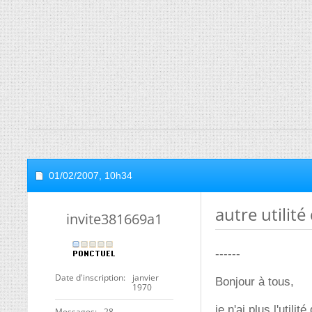
01/02/2007,
10h34
autre utilit
invite381669a1
------
Date d'inscription
janvier
Bonjour à tous,
1970
je n'ai plus l'util
Messages
28