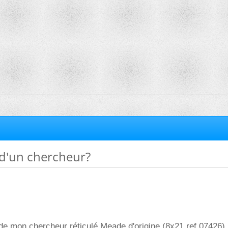
é d'un chercheur?
ité de mon chercheur réticulé Meade d'origine (8x21 ref.07426)