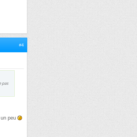
#4
e pas
e un peu