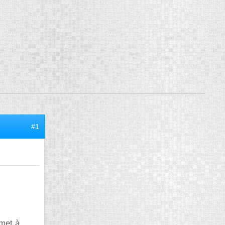
#1
emet à