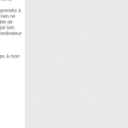
eprendre à
 rien ne
ible de
(et loin
'ordinateur
mps à mon