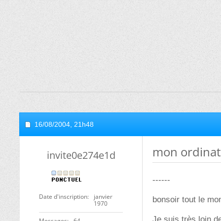
16/08/2004,
21h48
mon ordinat
invite0e274e1d
------
Date d'inscription
janvier
bonsoir tout le mo
1970
Je suis très loin 
Messages
64