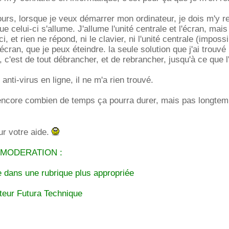
urs, lorsque je veux démarrer mon ordinateur, je dois m'y r
ue celui-ci s'allume. J'allume l'unité centrale et l'écran, mais
ci, et rien ne répond, ni le clavier, ni l'unité centrale (imposs
l'écran, que je peux éteindre. la seule solution que j'ai trouvé 
), c'est de tout débrancher, et de rebrancher, jusqu'à ce que l
 anti-virus en ligne, il ne m'a rien trouvé.
s encore combien de temps ça pourra durer, mais pas longte
ur votre aide.
 MODERATION :
 dans une rubrique plus appropriée
eur Futura Technique