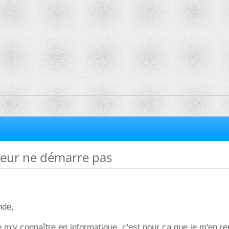
eur ne démarre pas
nde,
de m'y connaître en informatique, c'est pour ça que je m'en r