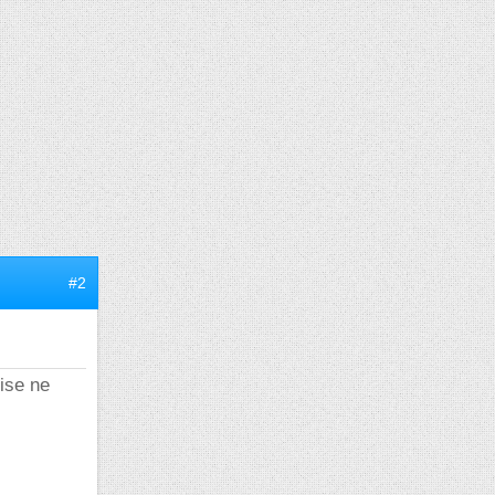
#2
ise ne