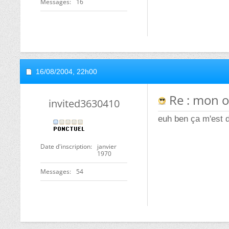
Messages
16
16/08/2004,
22h00
Re : mon o
invited3630410
euh ben ça m'est de
Date d'inscription
janvier
1970
Messages
54