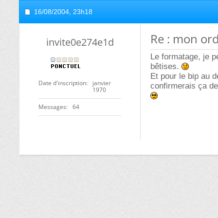
16/08/2004,
23h18
Re : mon or
invite0e274e1d
Le formatage, je p
bêtises.
Et pour le bip au d
Date d'inscription
janvier
confirmerais ça dem
1970
Messages
64