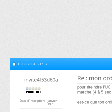
16/08/2004,
21h57
Re : mon or
invite4f53d60a
pour éteindre l'UC
marche (4 à 5 sec
Date d'inscription
janvier
est-ce que ton ord
1970