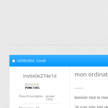
16/08/2004,
21h48
mon ordinat
invite0e274e1d
------
Date d'inscription
janvier
bonsoir tout le mo
1970
Je suis très loin 
Messages
64