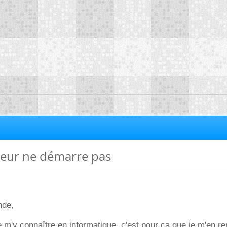
eur ne démarre pas
nde,
de m'y connaître en informatique, c'est pour ça que je m'en r