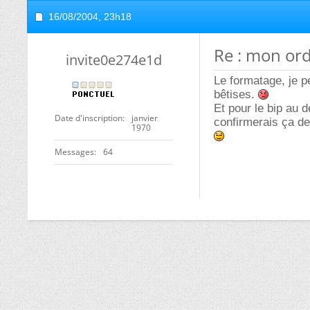
16/08/2004,
23h18
Re : mon or
invite0e274e1d
Le formatage, je p
bêtises.
Et pour le bip au d
Date d'inscription
janvier
confirmerais ça dem
1970
Messages
64