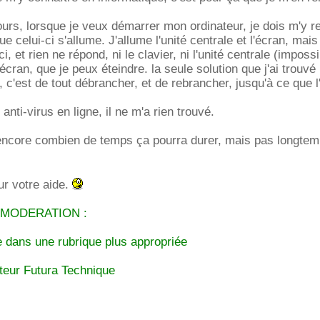
urs, lorsque je veux démarrer mon ordinateur, je dois m'y r
ue celui-ci s'allume. J'allume l'unité centrale et l'écran, mais
ci, et rien ne répond, ni le clavier, ni l'unité centrale (imposs
l'écran, que je peux éteindre. la seule solution que j'ai trouvé 
), c'est de tout débrancher, et de rebrancher, jusqu'à ce que l
 anti-virus en ligne, il ne m'a rien trouvé.
s encore combien de temps ça pourra durer, mais pas longte
ur votre aide.
 MODERATION :
 dans une rubrique plus appropriée
eur Futura Technique