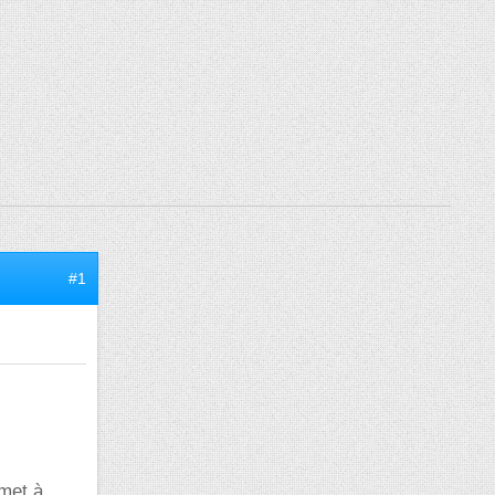
#1
emet à