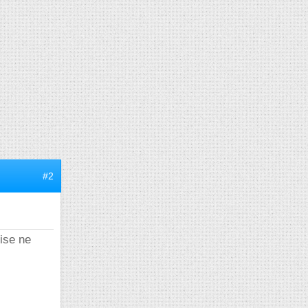
#2
ise ne