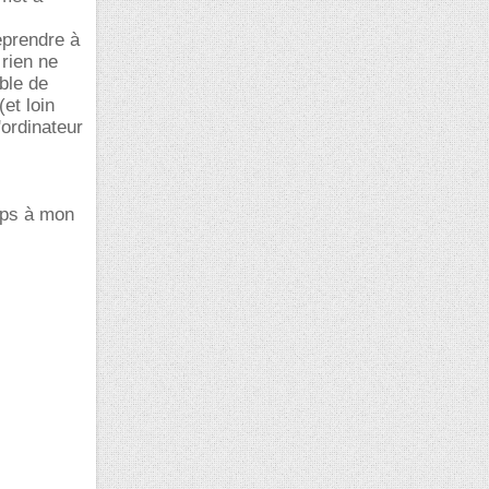
eprendre à
 rien ne
ible de
(et loin
'ordinateur
mps à mon