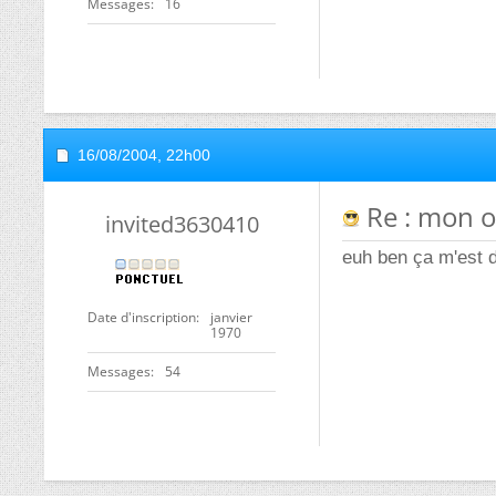
Messages
16
16/08/2004,
22h00
Re : mon o
invited3630410
euh ben ça m'est de
Date d'inscription
janvier
1970
Messages
54