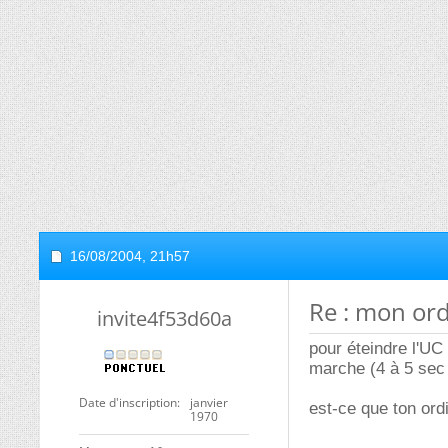
16/08/2004,
21h57
Re : mon or
invite4f53d60a
pour éteindre l'UC
marche (4 à 5 sec
Date d'inscription
janvier
est-ce que ton ord
1970