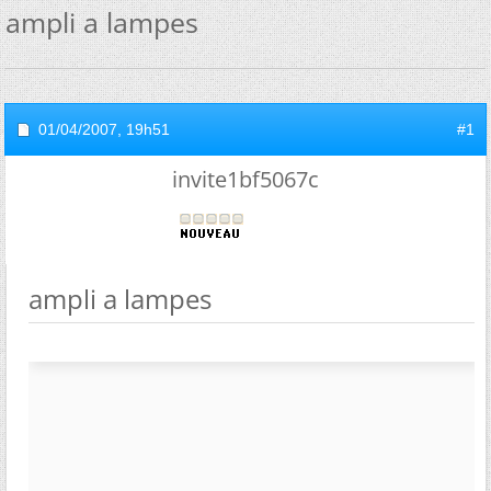
ampli a lampes
01/04/2007,
19h51
#1
invite1bf5067c
ampli a lampes