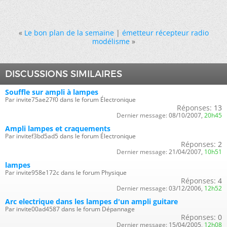
«
Le bon plan de la semaine
|
émetteur récepteur radio
modélisme
»
DISCUSSIONS SIMILAIRES
Souffle sur ampli à lampes
Par invite75ae27f0 dans le forum Électronique
Réponses:
13
Dernier message:
08/10/2007,
20h45
Ampli lampes et craquements
Par invitef3bd5ad5 dans le forum Électronique
Réponses:
2
Dernier message:
21/04/2007,
10h51
lampes
Par invite958e172c dans le forum Physique
Réponses:
4
Dernier message:
03/12/2006,
12h52
Arc electrique dans les lampes d'un ampli guitare
Par invite00ad4587 dans le forum Dépannage
Réponses:
0
Dernier message:
15/04/2005,
12h08