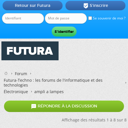
Retour sur Futura
S'inscrire

Se souvenir de moi ?
Forum
Futura-Techno : les forums de l'informatique et des
technologies
Électronique
ampli a lampes

RÉPONDRE À LA DISCUSSION
Affichage des résultats 1 à 8 sur 8