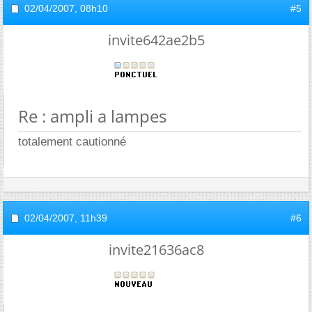
02/04/2007,
08h10
#5
invite642ae2b5
Re : ampli a lampes
totalement cautionné
02/04/2007,
11h39
#6
invite21636ac8