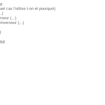
re
uel cas l'utilise t-on et pourquoi)
..)
seur (...)
nverseur (...)
)
eur