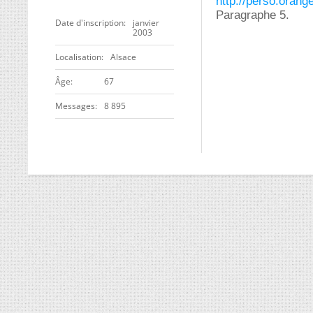
http://perso.orang
Paragraphe 5.
Date d'inscription
janvier
2003
Localisation
Alsace
ge
67
Messages
8 895