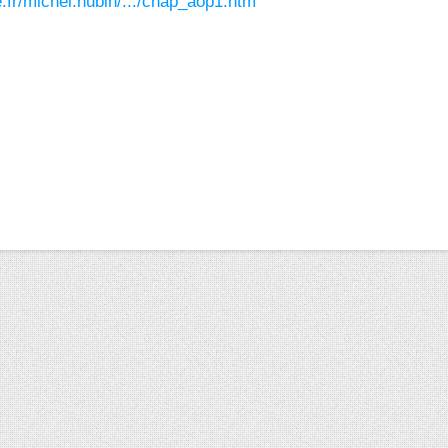
e.fr/michel.hubin/.../chap_aop1.htm