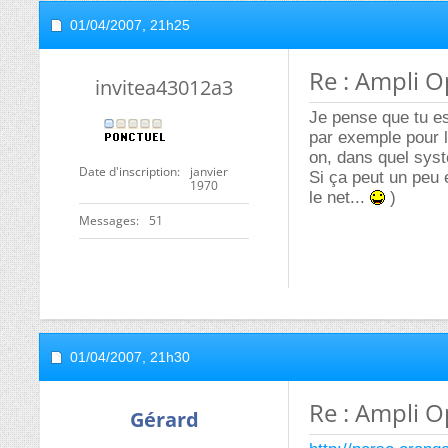
01/04/2007,
21h25
Re : Ampli O
invitea43012a3
Je pense que tu es
par exemple pour l'
on, dans quel syst
Date d'inscription
janvier
Si ça peut un peu e
1970
le net...
)
Messages
51
01/04/2007,
21h30
Re : Ampli O
Gérard