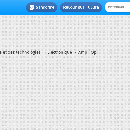
S'inscrire
Retour sur Futura

e et des technologies
Électronique
Ampli Op