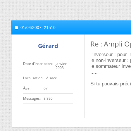
01/04/2007,
21h10
Re : Ampli O
Gérard
l'inverseur : pour 
le non-inverseur :
Date d'inscription
janvier
le sommateur inver
2003
.....
Localisation
Alsace
Si tu pouvais préci
ge
67
Messages
8 895