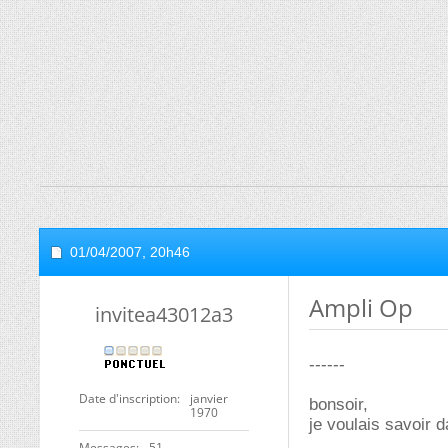
01/04/2007,
20h46
Ampli Op
invitea43012a3
------
Date d'inscription
janvier
bonsoir,
1970
je voulais savoir d
Messages
51