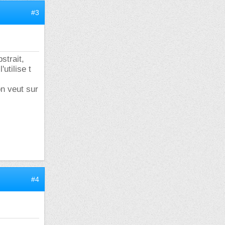
#3
strait,
utilise t
on veut sur
#4