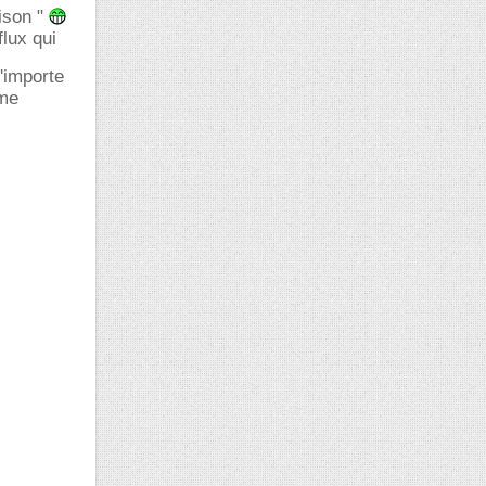
ison "
flux qui
'importe
 me