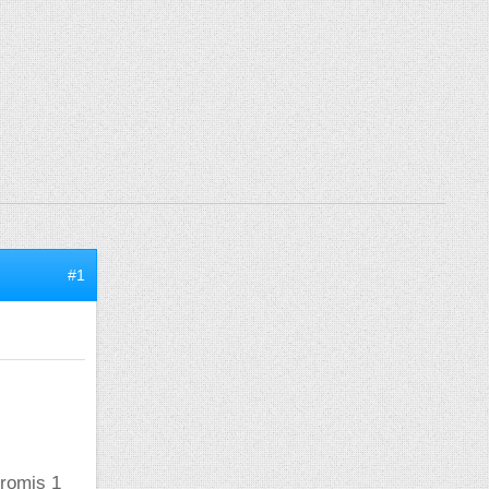
#1
promis 1