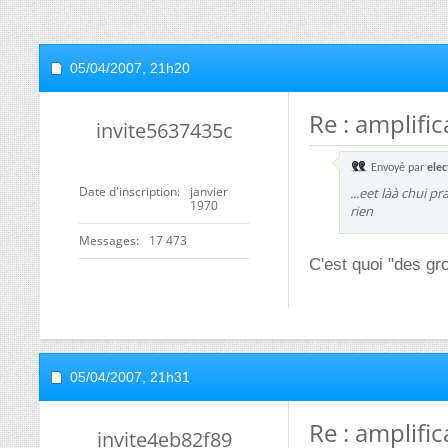
05/04/2007,
21h20
Re : amplifi
invite5637435c
Envoyé par
ele
Date d'inscription
janvier
...eet làà chui p
1970
rien
Messages
17 473
C'est quoi "des gr
05/04/2007,
21h31
Re : amplifi
invite4eb82f89