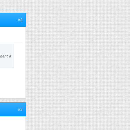
#2
ident à
#3