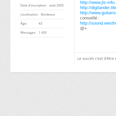
http://www.jls-info
Date d'inscription
août 2005
http://digilander.li
http://www.guitari
Localisation
Bordeaux
conseillé :
http://sound.west
ge
43
@+
Messages
1 430
Le succès c'est d'êtr