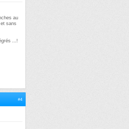
anches au
 et sans
grés ...!
#4