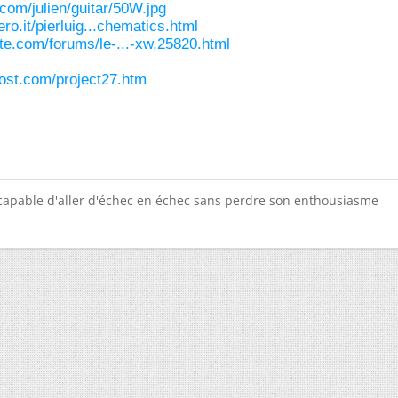
.com/julien/guitar/50W.jpg
bero.it/pierluig...chematics.html
ste.com/forums/le-...-xw,25820.html
host.com/project27.htm
e capable d'aller d'échec en échec sans perdre son enthousiasme