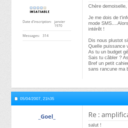
Chère demoiselle,
Je me dois de t'in
Date d'inscription
janvier
mode SMS....Alors 
1970
intérêt !
Messages
314
Dis nous plustot si
Quelle puissance v
As tu un budget g
Sais tu câbler ? As
Bref un petit cahi
sans rancune ma b
05/04/2007,
21h35
Re : amplifi
_Goel_
salut !