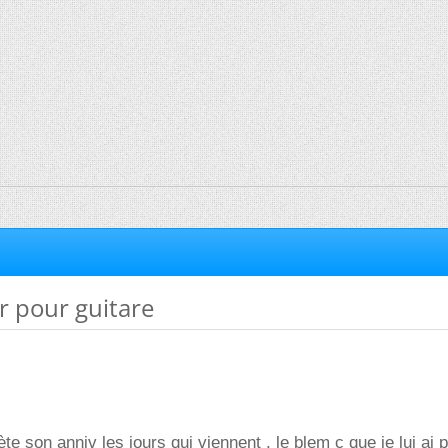
r pour guitare
e son anniv les jours qui viennent , le blem c que je lui ai 