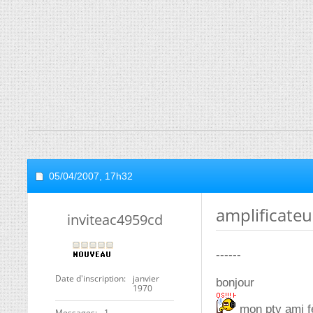
05/04/2007,
17h32
amplificateu
inviteac4959cd
------
Date d'inscription
janvier
bonjour
1970
mon pty ami fèt
Messages
1