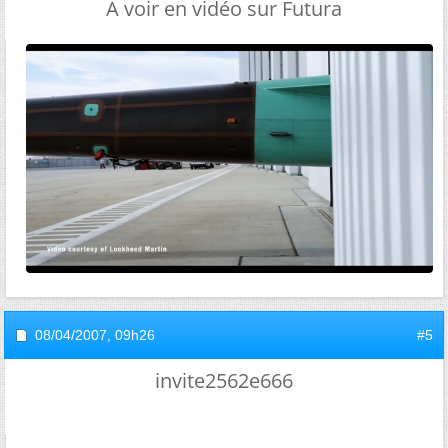
A voir en vidéo sur Futura
08/04/2007,
09h26
#5
invite2562e666