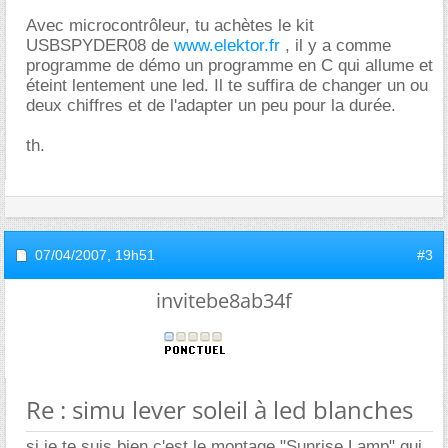
Avec microcontrôleur, tu achètes le kit
USBSPYDER08 de
www.elektor.fr
, il y a comme
programme de démo un programme en C qui allume et
éteint lentement une led. Il te suffira de changer un ou
deux chiffres et de l'adapter un peu pour la durée.
th.
07/04/2007,
19h51
#3
invitebe8ab34f
Re : simu lever soleil à led blanches
si je te suis bien c'est le montage "Sunrise Lamp" qui