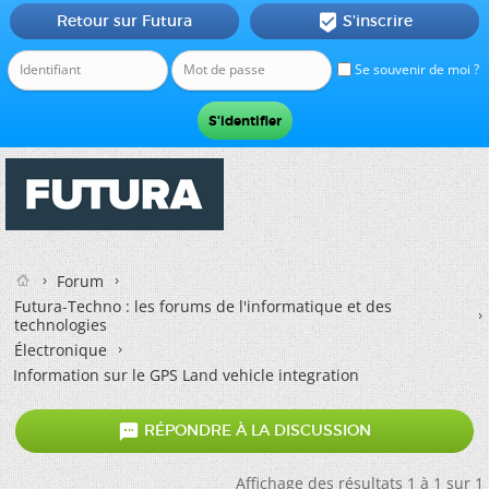
Retour sur Futura
S'inscrire

Se souvenir de moi ?
Forum
Futura-Techno : les forums de l'informatique et des
technologies
Électronique
Information sur le GPS Land vehicle integration

RÉPONDRE À LA DISCUSSION
Affichage des résultats 1 à 1 sur 1