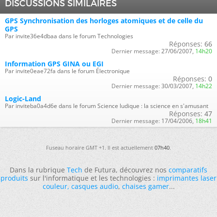
DISCUSSIONS SIMILAIRES
GPS Synchronisation des horloges atomiques et de celle du
GPS
Par invite36e4dbaa dans le forum Technologies
Réponses:
66
Dernier message:
27/06/2007,
14h20
Information GPS GINA ou EGI
Par invite0eae72fa dans le forum Électronique
Réponses:
0
Dernier message:
30/03/2007,
14h22
Logic-Land
Par inviteba0a4d6e dans le forum Science ludique : la science en s'amusant
Réponses:
47
Dernier message:
17/04/2006,
18h41
Fuseau horaire GMT +1. Il est actuellement
07h40
.
Dans la rubrique
Tech
de Futura, découvrez nos
comparatifs
produits
sur l'informatique et les technologies :
imprimantes laser
couleur
,
casques audio
,
chaises gamer
...