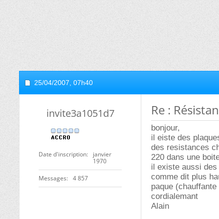
25/04/2007,
07h40
Re : Résistan
invite3a1051d7
bonjour,
il eiste des plaqu
des resistances ch
Date d'inscription
janvier
220 dans une boit
1970
il existe aussi de
comme dit plus hau
Messages
4 857
paque (chauffante
cordialemant
Alain