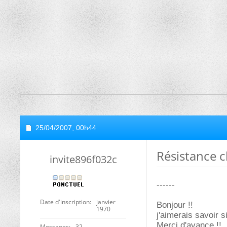
25/04/2007,
00h44
Résistance c
invite896f032c
------
Date d'inscription
janvier
Bonjour !!
1970
j'aimerais savoir 
Merci d'avance !!
Messages
32