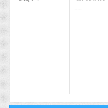
-----