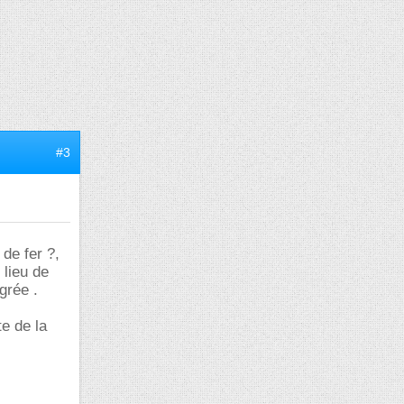
#3
de fer ?,
 lieu de
grée .
te de la