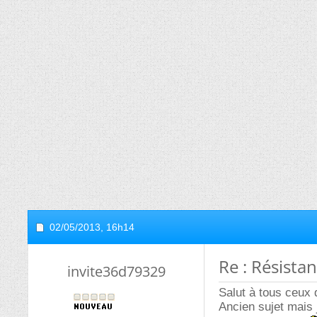
02/05/2013,
16h14
Re : Résistan
invite36d79329
Salut à tous ceux q
Ancien sujet mais 