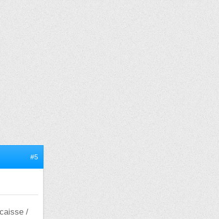
#5
caisse /