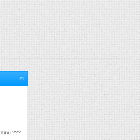
#1
ntinu ???