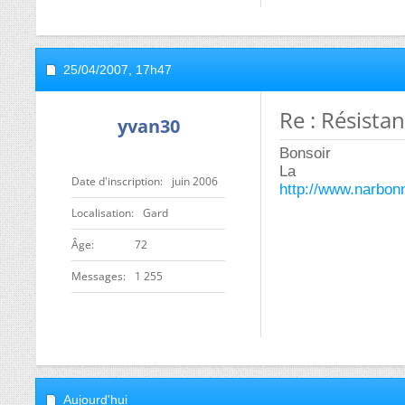
25/04/2007,
17h47
Re : Résistan
yvan30
Bonsoir
La
Date d'inscription
juin 2006
http://www.narbon
Localisation
Gard
ge
72
Messages
1 255
Aujourd'hui