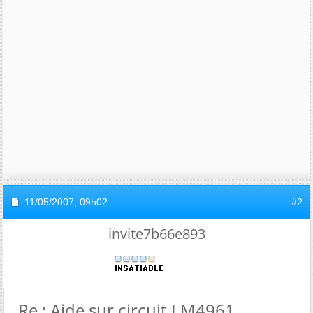
11/05/2007,
09h02
#2
invite7b66e893
Re : Aide sur circuit LM4961