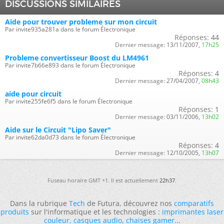
DISCUSSIONS SIMILAIRES
Aide pour trouver probleme sur mon circuit
Par invite935a281a dans le forum Électronique
Réponses:
44
Dernier message:
13/11/2007,
17h25
Probleme convertisseur Boost du LM4961
Par invite7b66e893 dans le forum Électronique
Réponses:
4
Dernier message:
27/04/2007,
08h43
aide pour circuit
Par invite255fe6f5 dans le forum Électronique
Réponses:
1
Dernier message:
03/11/2006,
13h02
Aide sur le Circuit "Lipo Saver"
Par invite62da0d73 dans le forum Électronique
Réponses:
4
Dernier message:
12/10/2005,
13h07
Fuseau horaire GMT +1. Il est actuellement
22h37
.
Dans la rubrique
Tech
de Futura, découvrez nos
comparatifs
produits
sur l'informatique et les technologies :
imprimantes laser
couleur
,
casques audio
,
chaises gamer
...