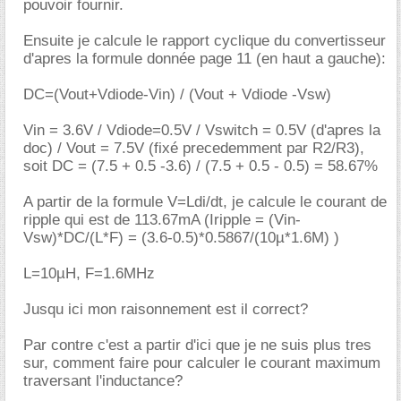
pouvoir fournir.
Ensuite je calcule le rapport cyclique du convertisseur
d'apres la formule donnée page 11 (en haut a gauche):
DC=(Vout+Vdiode-Vin) / (Vout + Vdiode -Vsw)
Vin = 3.6V / Vdiode=0.5V / Vswitch = 0.5V (d'apres la
doc) / Vout = 7.5V (fixé precedemment par R2/R3),
soit DC = (7.5 + 0.5 -3.6) / (7.5 + 0.5 - 0.5) = 58.67%
A partir de la formule V=Ldi/dt, je calcule le courant de
ripple qui est de 113.67mA (Iripple = (Vin-
Vsw)*DC/(L*F) = (3.6-0.5)*0.5867/(10µ*1.6M) )
L=10µH, F=1.6MHz
Jusqu ici mon raisonnement est il correct?
Par contre c'est a partir d'ici que je ne suis plus tres
sur, comment faire pour calculer le courant maximum
traversant l'inductance?