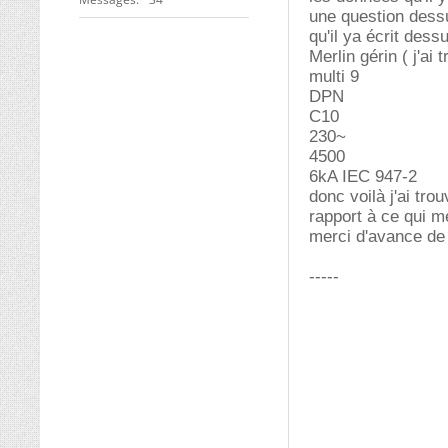
une question dessu
qu'il ya écrit dess
Merlin gérin ( j'ai 
multi 9
DPN
C10
230~
4500
6kA IEC 947-2
donc voilà j'ai tro
rapport à ce qui me
merci d'avance de 
-----