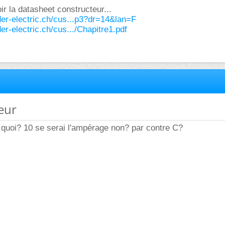
ir la datasheet constructeur...
der-electric.ch/cus...p3?dr=14&lan=F
er-electric.ch/cus.../Chapitre1.pdf
teur
 quoi? 10 se serai l'ampérage non? par contre C?