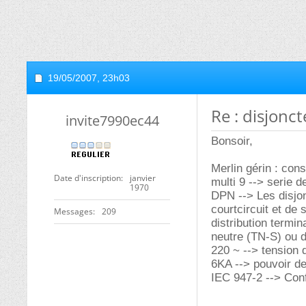
19/05/2007,
23h03
Re : disjonc
invite7990ec44
Bonsoir,
Merlin gérin : cons
Date d'inscription
janvier
multi 9 --> serie d
1970
DPN --> Les disjon
courtcircuit et de
Messages
209
distribution termin
neutre (TN-S) ou d
220 ~ --> tension 
6KA --> pouvoir de
IEC 947-2 --> Conf