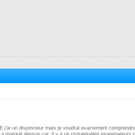
 j'ai un disjoncteur mais je voudrai exactement comprendre
y a marqué dessus car, il y a un risquequeles examinateurs