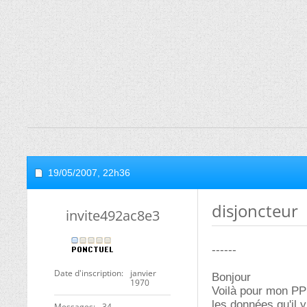
19/05/2007,
22h36
disjoncteur
invite492ac8e3
------
Date d'inscription
janvier
Bonjour
1970
Voilà pour mon PPE
les données qu'il 
Messages
34