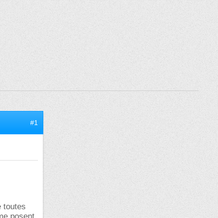
#1
 toutes
 me posent