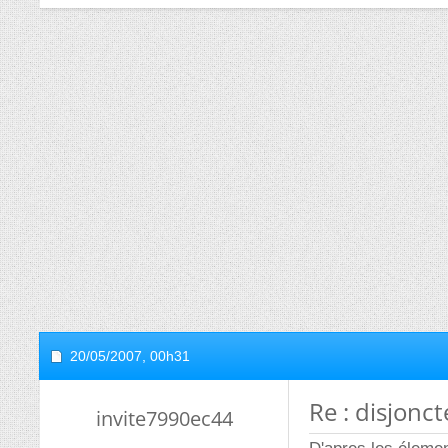
20/05/2007,
00h31
Re : disjonc
invite7990ec44