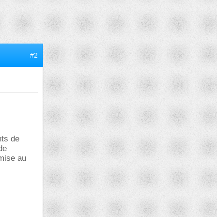
#2
nts de
de
 mise au