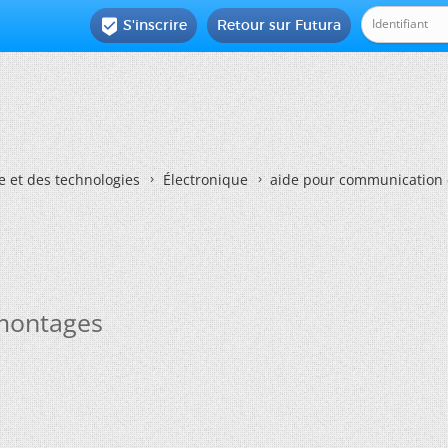
S'inscrire
Retour sur Futura

e et des technologies
Électronique
aide pour communication 
 montages