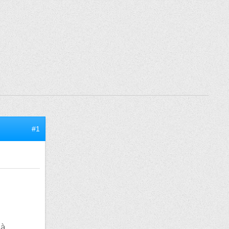
#1
 à