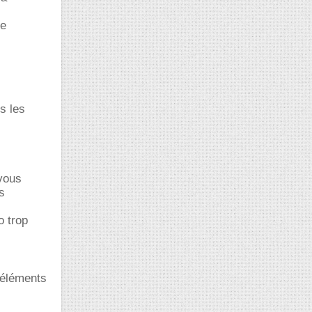
de
s les
 vous
s
o trop
s éléments