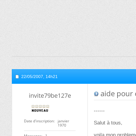
22/05/2007,
14h21
aide pour
invite79be127e
------
Date d'inscription
janvier
Salut à tous,
1970
voila mon problem
Messages
1