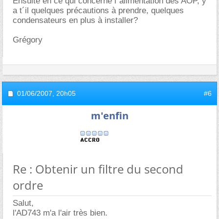
Ensuite en ce qui concerne l´alimentation des AOP, y
a t´il quelques précautions à prendre, quelques
condensateurs en plus à installer?
Grégory
01/06/2007,
20h05
#6
m'enfin
Re : Obtenir un filtre du second
ordre
Salut,
l'AD743 m'a l'air très bien.