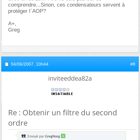
comprendre...Sinon, ces condensateurs servent à
protéger l´AOP?
A+,
Greg
04/06/2007,
10h44
#8
inviteeddea82a
Re : Obtenir un filtre du second
ordre
Envoyé par
GregNorg