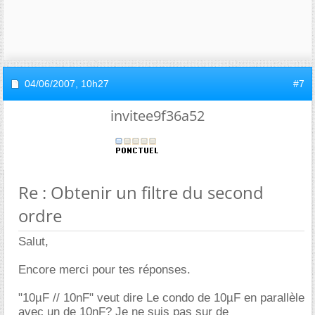
04/06/2007,
10h27
#7
invitee9f36a52
Re : Obtenir un filtre du second
ordre
Salut,
Encore merci pour tes réponses.
"10µF // 10nF" veut dire Le condo de 10µF en parallèle
avec un de 10nF? Je ne suis pas sur de