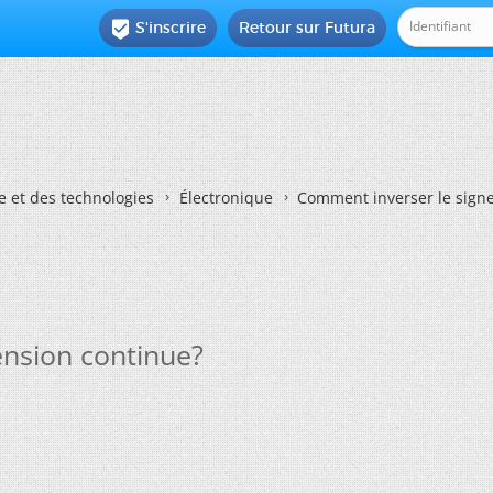
S'inscrire
Retour sur Futura

e et des technologies
Électronique
Comment inverser le signe
ension continue?