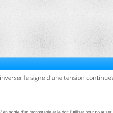
verser le signe d'une tension continue
V en sortie d'un monostable et je doit l'utiliser pour polariser