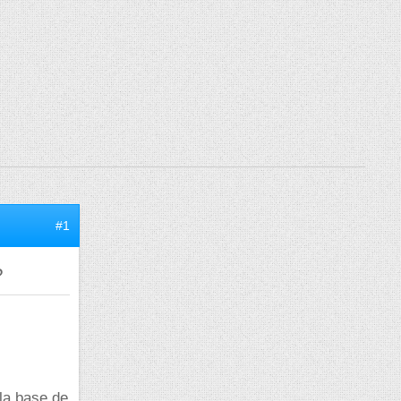
#1
?
 la base de