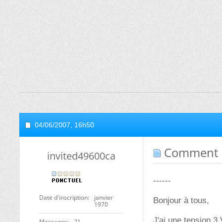
04/06/2007,
16h50
Comment in
invited49600ca
------
Date d'inscription
janvier
Bonjour à tous,
1970
J'ai une tension 3 
Messages
21