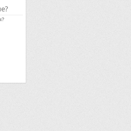
ue?
a?