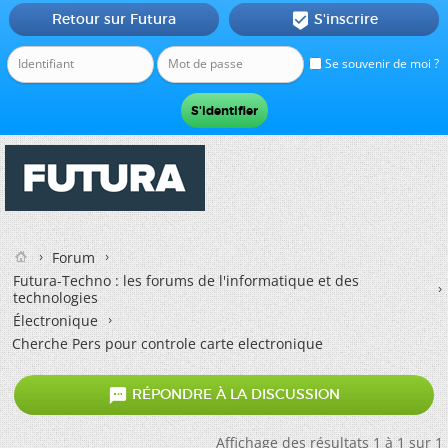
Retour sur Futura
S'inscrire

Se souvenir de moi ?
Forum
Futura-Techno : les forums de l'informatique et des
technologies
Électronique
Cherche Pers pour controle carte electronique

RÉPONDRE À LA DISCUSSION
Affichage des résultats 1 à 1 sur 1