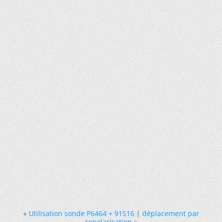
«
Utilisation sonde P6464 + 91S16
|
déplacement par
repolarisation
»