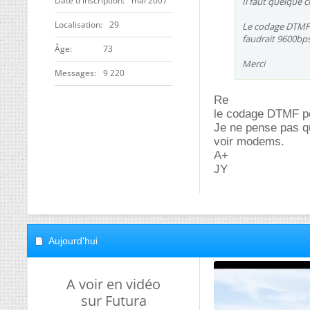
Date d'inscription
mai 2007
Il faut quelque c
Localisation
29
Le codage DTMF s
faudrait 9600bps
ge
73
Merci
Messages
9 220
Re
le codage DTMF pe
Je ne pense pas qu
voir modems.
A+
JY
Aujourd'hui
A voir en vidéo
sur Futura