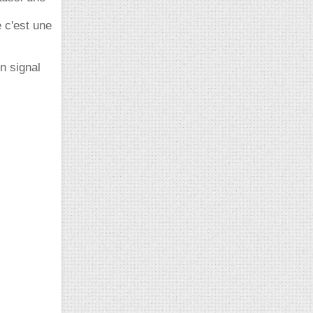
 c'est une
n signal