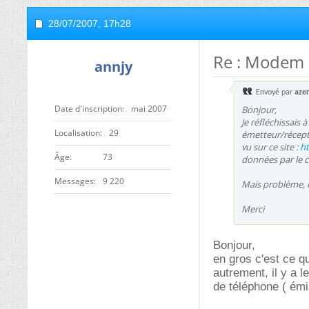
28/07/2007,
17h28
Re : Modem 
annjy
Envoyé par
azer
Date d'inscription
mai 2007
Bonjour,
Je réfléchissais 
Localisation
29
émetteur/récepte
vu sur ce site :
ht
ge
73
données par le c
Messages
9 220
Mais problème, 
Merci
Bonjour,
en gros c'est ce q
autrement, il y a 
de téléphone ( ém