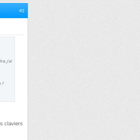
#2
a, j'ai
 ?
s claviers