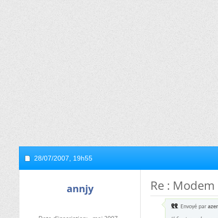
28/07/2007,
19h55
Re : Modem 
annjy
Envoyé par
azer