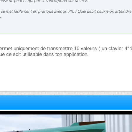
hose de petit et qui puisse s'incorporer sur un PCB.
e met facilement en pratique avec un PIC ? Quel débit peux-t-on atteindre ?
.
rmet uniquement de transmettre 16 valeurs ( un clavier 4*4
e ce soit utilisable dans ton application.