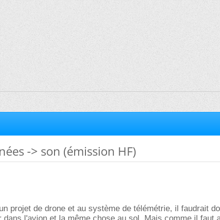
es -> son (émission HF)
un projet de drone et au système de télémétrie, il faudrait d
 dans l'avion et la même chose au sol. Mais comme il faut 