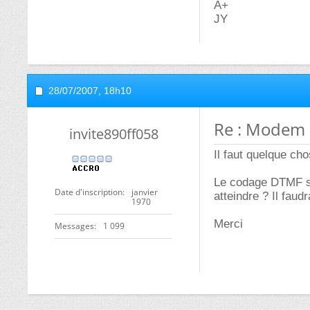
A+
JY
28/07/2007,
18h10
Re : Modem 
invite890ff058
Il faut quelque cho
Le codage DTMF se
Date d'inscription
janvier
atteindre ? Il faud
1970
Merci
Messages
1 099