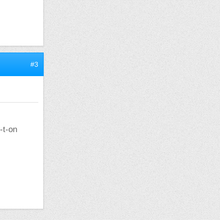
#3
-t-on