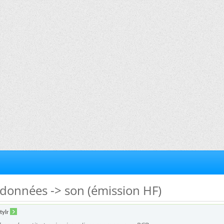
données -> son (émission HF)
tylr