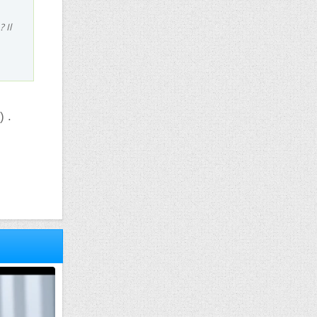
 Il
) .