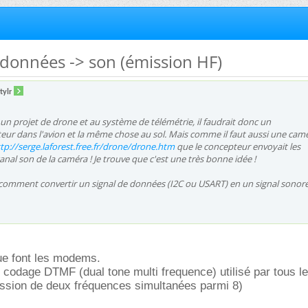
données -> son (émission HF)
tylr
à un projet de drone et au système de télémétrie, il faudrait donc un
ur dans l'avion et la même chose au sol. Mais comme il faut aussi une camér
tp://serge.laforest.free.fr/drone/drone.htm
que le concepteur envoyait les
anal son de la caméra ! Je trouve que c'est une très bonne idée !
comment convertir un signal de données (I2C ou USART) en un signal sonore
ue font les modems.
le codage DTMF (dual tone multi frequence) utilisé par tous le
ission de deux fréquences simultanées parmi 8)