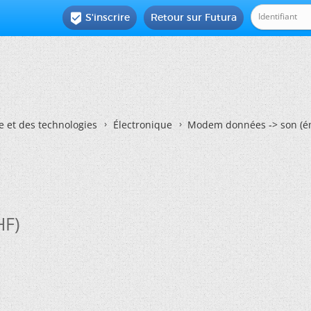
S'inscrire
Retour sur Futura

e et des technologies
Électronique
Modem données -> son (ém
HF)