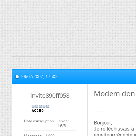
28/07/2007,
17h02
Modem donné
invite890ff058
------
Date d'inscription
janvier
Bonjour,
1970
Je réfléchissais à 
émetteur/récepteur
Messages
1 099