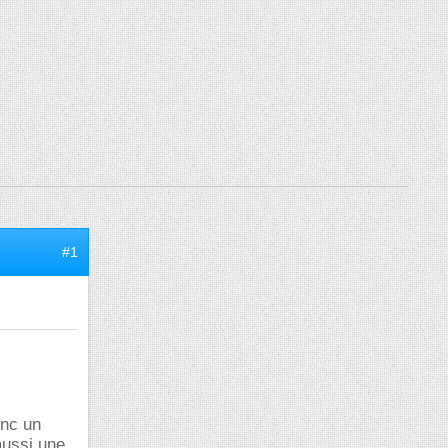
#1
onc un
aussi une