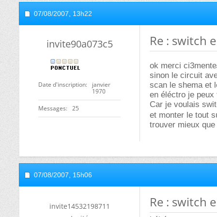
07/08/2007,
13h22
Re : switch e
invite90a073c5
ok merci ci3mente
sinon le circuit av
Date d'inscription
janvier
scan le shema et l
1970
en éléctro je peux 
Car je voulais swit
Messages
25
et monter le tout s
trouver mieux que l
07/08/2007,
15h06
Re : switch e
invite14532198711