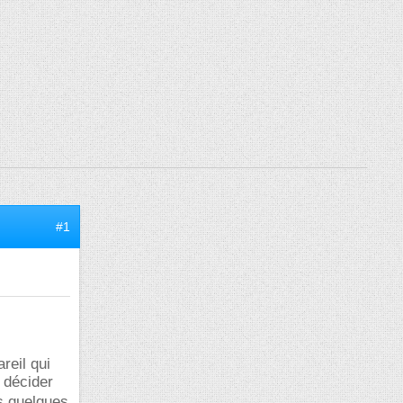
#1
reil qui
 décider
is quelques