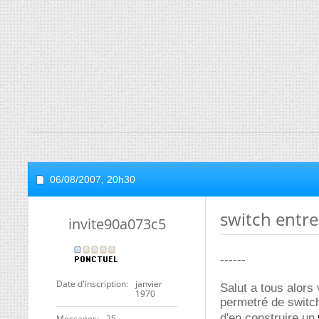
06/08/2007,
20h30
switch entre 
invite90a073c5
------
Date d'inscription
janvier
Salut a tous alors 
1970
permetré de switch
d'en construire un
Messages
25