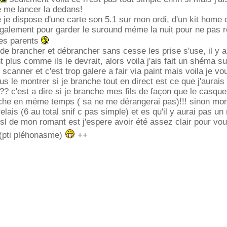
e me lancer la dedans!
 je dispose d'une carte son 5.1 sur mon ordi, d'un kit home
galement pour garder le suround méme la nuit pour ne pas re
 les parents
de brancher et débrancher sans cesse les prise s'use, il y a
t plus comme ils le devrait, alors voila j'ais fait un shéma su
 scanner et c'est trop galere a fair via paint mais voila je vo
s le montrer si je branche tout en direct est ce que j'aurais
?? c'est a dire si je branche mes fils de façon que le casque 
e en méme temps ( sa ne me dérangerai pas)!!! sinon mon 
elais (6 au total snif c pas simple) et es qu'il y aurai pas u
sl de mon romant est j'espere avoir été assez clair pour vous
(pti pléhonasme)
++