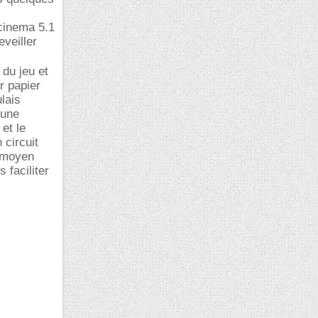
 cinema 5.1
veiller
 du jeu et
r papier
ulais
 une
et le
circuit
n moyen
 faciliter