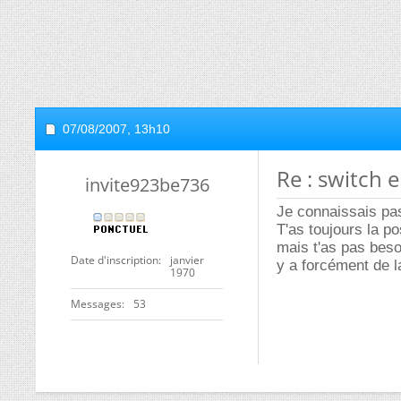
07/08/2007,
13h10
Re : switch e
invite923be736
Je connaissais pa
T'as toujours la po
mais t'as pas beso
Date d'inscription
janvier
y a forcément de l
1970
Messages
53