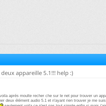
deux appareille 5.1!!! help :)
voila aprés moulte recher che sur le net pour trouver un appa
er deux élément audio 5.1 et n'ayant rien trouver je me suis
seulement voila ce n'est pas tout simple enfin si mais j'a