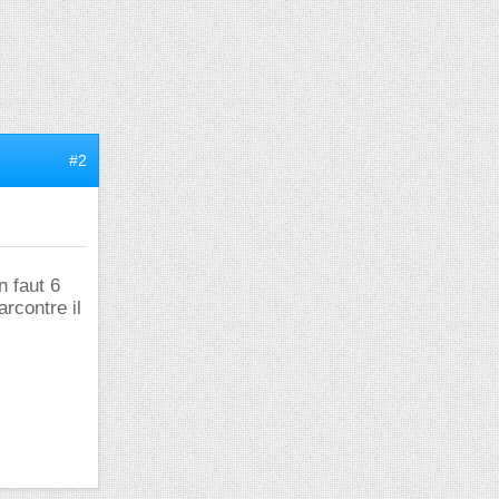
#2
n faut 6
rcontre il