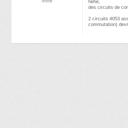
Invité
héhé,
des circuits de co
2 circuits 4053 as
commutation) devrai