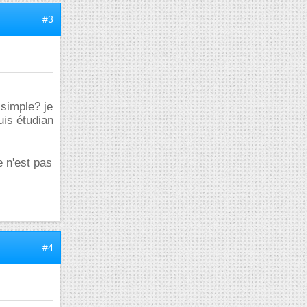
#3
 simple? je
uis étudian
 n'est pas
#4